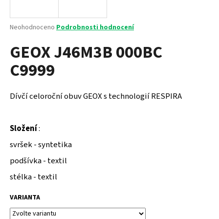
a
j
Průměrné
Neohodnoceno
Podrobnosti hodnocení
í
hodnocení
GEOX J46M3B 000BC
produktu
t
je
?
C9999
0,0
z
5
hvězdiček.
Dívčí celoroční obuv GEOX s technologií RESPIRA
HLEDAT
Složení
:
svršek - syntetika
D
podšívka - textil
o
p
stélka - textil
o
r
VARIANTA
u