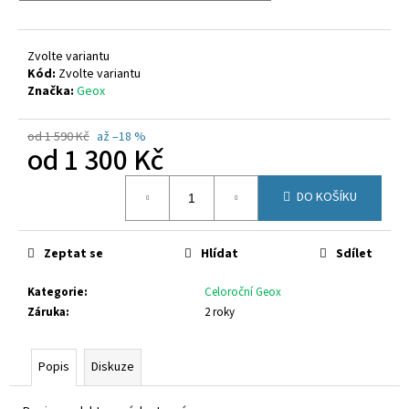
č
u
j
Zvolte variantu
e
Kód:
Zvolte variantu
m
Značka:
Geox
e
od 1 590 Kč
až –18 %
od
1 300 Kč
COQUI
8114
Měrná
WHITE/AMULET
DO KOŠÍKU
cena:
480
Kč
Zeptat se
Hlídat
Sdílet
Kategorie
:
Celoroční Geox
Záruka
:
2 roky
Popis
Diskuze