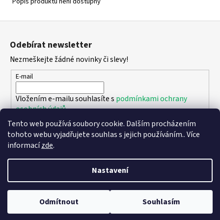
Popis produktu není dostupný
Z
á
Odebírat newsletter
p
Nezmeškejte žádné novinky či slevy!
a
t
E-mail
í
Vložením e-mailu souhlasíte s
podmínkami ochrany
osobních údajů
Tento web používá soubory cookie. Dalším procházením
PŘIHLÁSIT SE
tohoto webu vyjadřujete souhlas s jejich používáním.. Více
informací
zde
.
Nastavení
Vytvořil Shoptet
Copyright 2026
DPK - botičky
. Všechna práva vyhrazena.
Upravit
Odmítnout
Souhlasím
nastavení cookies