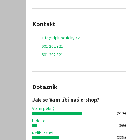
Kontakt
Info
@
dpk-boticky.cz
601 202 321
601 202 321
Dotazník
Jak se Vám líbí náš e-shop?
Velmi pěkný
(61%)
Ujde to
(6%)
Nelíbí se mi
(33%)