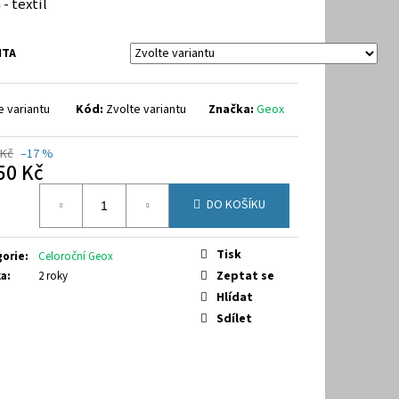
 - textil
9-7070
NTA
e variantu
Kód:
Zvolte variantu
Značka:
Geox
 Kč
–17 %
50 Kč
á
DO KOŠÍKU
Tisk
gorie
:
Celoroční Geox
Zeptat se
ka
:
2 roky
Hlídat
Sdílet