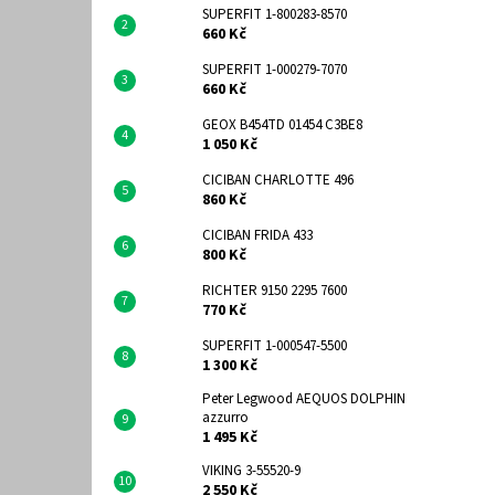
SUPERFIT 1-800283-8570
660 Kč
SUPERFIT 1-000279-7070
660 Kč
GEOX B454TD 01454 C3BE8
1 050 Kč
CICIBAN CHARLOTTE 496
860 Kč
CICIBAN FRIDA 433
800 Kč
RICHTER 9150 2295 7600
770 Kč
SUPERFIT 1-000547-5500
1 300 Kč
Peter Legwood AEQUOS DOLPHIN
azzurro
1 495 Kč
VIKING 3-55520-9
2 550 Kč