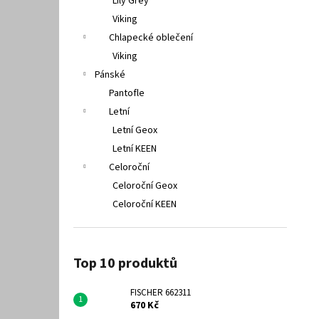
Lily Grey
Viking
Chlapecké oblečení
Viking
Pánské
Pantofle
Letní
Letní Geox
Letní KEEN
Celoroční
Celoroční Geox
Celoroční KEEN
Top 10 produktů
FISCHER 662311
670 Kč