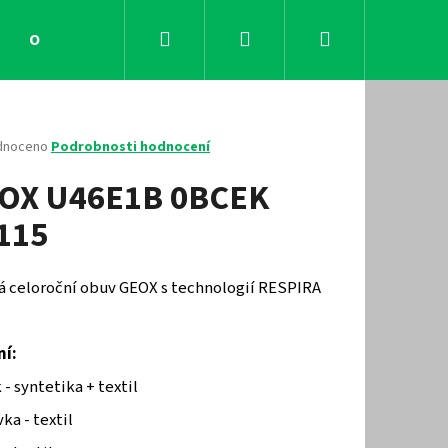
Hledat
Přihlášení
Nákupní
Obchodní podmínky
Kontakty
košík
né
dnoceno
Podrobnosti hodnocení
ení
OX U46E1B 0BCEK
tu
115
ček.
á celoroční obuv GEOX s technologií RESPIRA
ní:
Následující
 - syntetika + textil
ka - textil