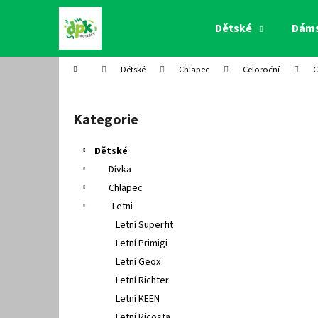
K
Přejít
na
o
Dětské
Dám
obsah
Zpět
Zpět
š
do
do
í
Domů
Dětské
Chlapec
Celoroční
C
k
obchodu
obchodu
P
o
Kategorie
Přeskočit
s
kategorie
t
Dětské
r
Dívka
a
Chlapec
n
Letni
n
Letní Superfit
í
Letní Primigi
p
Letní Geox
a
Letní Richter
n
Letní KEEN
e
Letní Ricosta