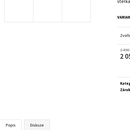
stélka
SUPERFIT 1-800283-8570
SUPERFIT 1-00027
660 Kč
660 Kč
VARIA
Zvolt
2 490
2 0
Měrn
cena:
Kate
Záru
Popis
Diskuze