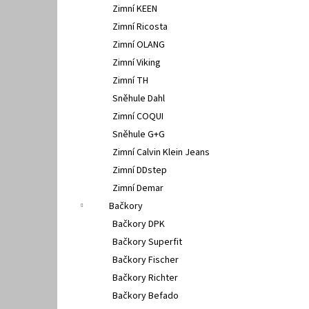
Zimní KEEN
Zimní Ricosta
Zimní OLANG
Zimní Viking
Zimní TH
Sněhule Dahl
Zimní COQUI
Sněhule G+G
Zimní Calvin Klein Jeans
Zimní DDstep
Zimní Demar
Bačkory
Bačkory DPK
Bačkory Superfit
Bačkory Fischer
Bačkory Richter
Bačkory Befado