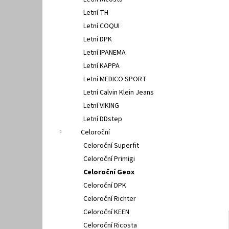
FISCHER 662311
l
Letní TH
670 Kč
Letní COQUI
Letní DPK
Letní IPANEMA
Letní KAPPA
Letní MEDICO SPORT
Letní Calvin Klein Jeans
Letní VIKING
Letní DDstep
Celoroční
Celoroční Superfit
Celoroční Primigi
Celoroční Geox
Celoroční DPK
Celoroční Richter
Celoroční KEEN
Celoroční Ricosta