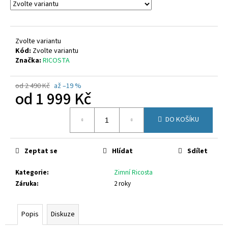
č
u
j
e
Zvolte variantu
m
Kód:
Zvolte variantu
e
Značka:
RICOSTA
od 2 490 Kč
až –19 %
CICIBAN
od
1 999 Kč
DENIM
462
Měrná
1
DO KOŠÍKU
cena:
020
Kč
Zeptat se
Hlídat
Sdílet
Kategorie
:
Zimní Ricosta
Záruka
:
2 roky
Popis
Diskuze