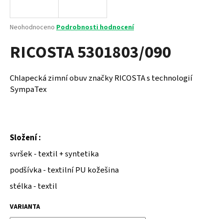
a
j
Průměrné
Neohodnoceno
Podrobnosti hodnocení
í
hodnocení
RICOSTA 5301803/090
produktu
t
je
?
0,0
z
Chlapecká zimní obuv značky RICOSTA s technologií
5
SympaTex
hvězdiček.
HLEDAT
Složení :
svršek - textil + syntetika
D
o
podšívka - textilní PU kožešina
p
stélka - textil
o
r
VARIANTA
u