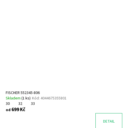
FISCHER 552345-806
Skladem
(
1 ks
)
Kód:
4044675355801
30
32
33
699 Kč
od
DETAIL