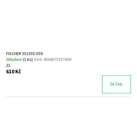
FISCHER 551555-559
Skladem
(
1 ks
)
Kód:
4044675357409
21
610 Kč
DETAIL