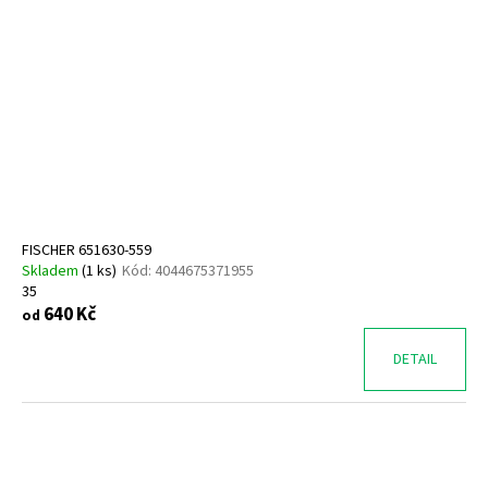
FISCHER 651630-559
Skladem
(
1 ks
)
Kód:
4044675371955
35
640 Kč
od
DETAIL