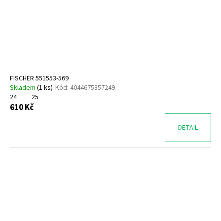
FISCHER 551553-569
Skladem
(
1 ks
)
Kód:
4044675357249
24
25
610 Kč
DETAIL