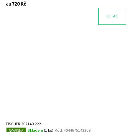
720 Kč
od
DETAIL
FISCHER 202140-222
Skladem
(
1 ks
)
Kód:
4044675143309
NOVINKA