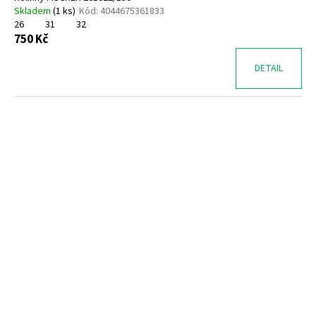
Skladem
(
1 ks
)
Kód:
4044675361833
26
31
32
750 Kč
DETAIL