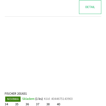
DETAIL
FISCHER 201631
Skladem
(
1 ks
)
Kód:
4044675143903
NOVINKA
34
35
36
37
38
40