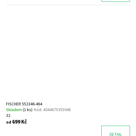
FISCHER 552346-464
Skladem
(
1 ks
)
Kód:
4044675355948
32
699 Kč
od
DETAIL