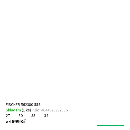
FISCHER 562380-559
Skladem
(
1 ks
)
Kód:
4044675387536
27
30
33
34
699 Kč
od