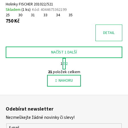
Holinky FISCHER 201022/521
Skladem
(
1 ks
)
Kód:
4044675362199
25
30
31
33
34
35
750 Kč
DETAIL
NAČÍST 1 DALŠÍ
S
1
2
t
O
r
21
položek celkem
v
á
NAHORU
l
n
k
á
o
d
Z
v
a
á
á
c
Odebírat newsletter
n
p
í
í
Nezmeškejte žádné novinky či slevy!
p
a
r
E-mail