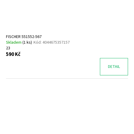
č
u
j
e
m
e
FISCHER 551552-567
Skladem
(
1 ks
)
Kód:
4044675357157
23
GEOX
590 Kč
B454TD
01454
C3BE8
DETAIL
1
050
Kč