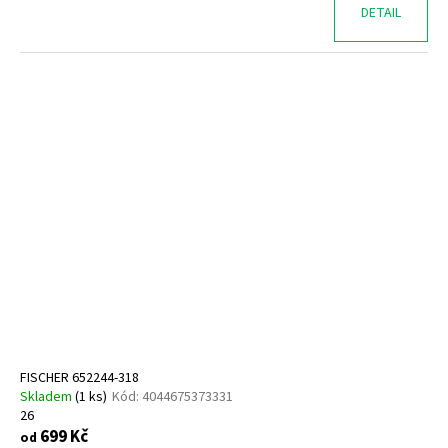
DETAIL
FISCHER 652244-318
Skladem
(
1 ks
)
Kód:
4044675373331
26
699 Kč
od