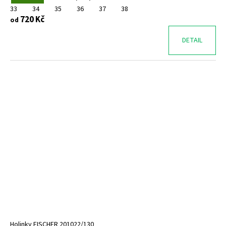
33
34
35
36
37
38
720 Kč
od
DETAIL
Holinky FISCHER 201022/130