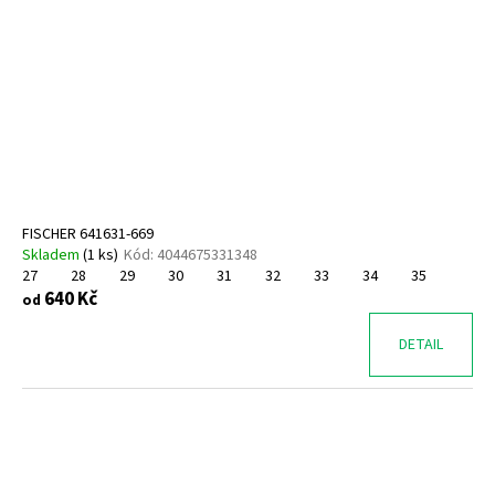
FISCHER 641631-669
Skladem
(
1 ks
)
Kód:
4044675331348
27
28
29
30
31
32
33
34
35
640 Kč
od
DETAIL