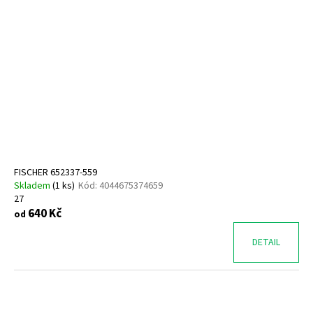
FISCHER 652337-559
Skladem
(
1 ks
)
Kód:
4044675374659
27
640 Kč
od
DETAIL