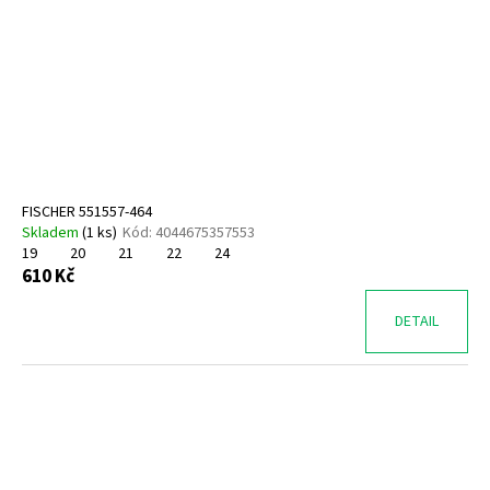
FISCHER 551557-464
Skladem
(
1 ks
)
Kód:
4044675357553
19
20
21
22
24
610 Kč
DETAIL