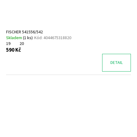
t
u
a
ů
k
j
t
í
ů
t
FISCHER 541556/542
?
Skladem
(
1 ks
)
Kód:
4044675318820
19
20
590 Kč
DETAIL
HLEDAT
D
o
p
o
r
u