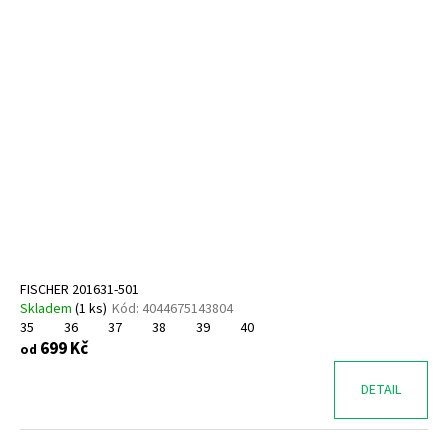
FISCHER 201631-501
Skladem
(
1 ks
)
Kód:
4044675143804
35
36
37
38
39
40
699 Kč
od
DETAIL