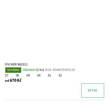
FISCHER 662311
Skladem
(
1 ks
)
Kód:
4044675403120
NOVINKA
27
28
29
30
31
32
670 Kč
od
DETAIL