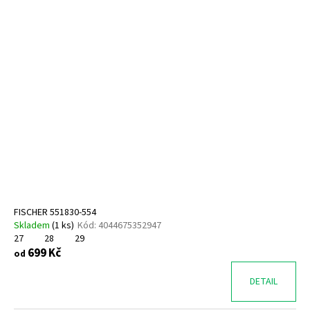
FISCHER 551830-554
Skladem
(
1 ks
)
Kód:
4044675352947
27
28
29
699 Kč
od
DETAIL