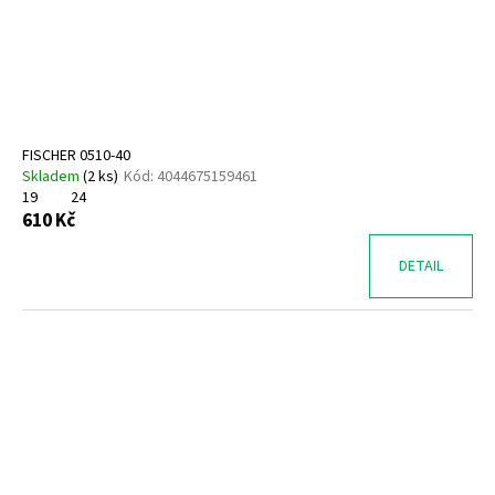
FISCHER 0510-40
Skladem
(
2 ks
)
Kód:
4044675159461
19
24
610 Kč
DETAIL