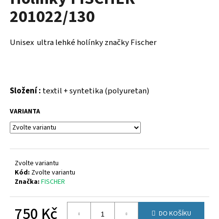
je
a
201022/130
0,0
z
j
5
í
hvězdiček.
Unisex ultra lehké holínky značky Fischer
t
?
Složení :
textil + syntetika (polyuretan)
VARIANTA
HLEDAT
D
Zvolte variantu
o
Kód:
Zvolte variantu
p
Značka:
FISCHER
o
r
750 Kč
u
DO KOŠÍKU