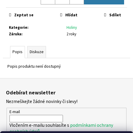
č
Měrná
u
cena:
j
Zeptat se
Hlídat
Sdílet
e
m
Kategorie
:
Holiny
e
Záruka
:
2 roky
CICIBAN
Popis
Diskuze
ELIOT
496
Popis produktu není dostupný
800
Kč
Z
á
Odebírat newsletter
p
Nezmeškejte žádné novinky či slevy!
a
t
E-mail
í
Vložením e-mailu souhlasíte s
podmínkami ochrany
osobních údajů