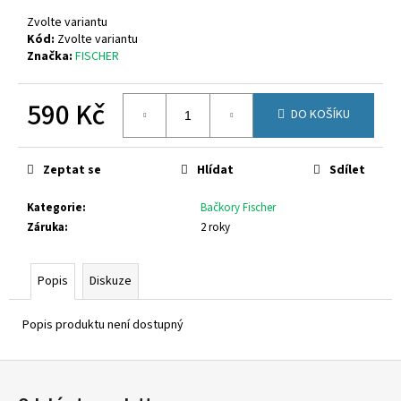
č
u
Zvolte variantu
j
Kód:
Zvolte variantu
Značka:
FISCHER
e
m
e
590 Kč
DO KOŠÍKU
Měrná
D.D.STEP
cena:
H077-
Zeptat se
Hlídat
Sdílet
61288A
1
Kategorie
:
Bačkory Fischer
090
Záruka
:
2 roky
Kč
Původně:
1
Popis
Diskuze
290
Kč
Popis produktu není dostupný
Z
á