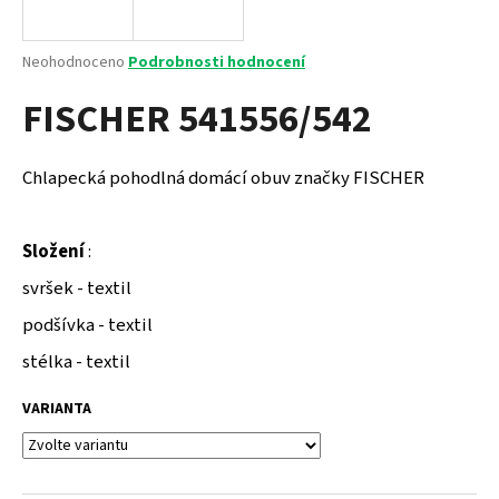
a
j
Průměrné
Neohodnoceno
Podrobnosti hodnocení
í
hodnocení
FISCHER 541556/542
produktu
t
je
?
0,0
z
Chlapecká pohodlná domácí obuv značky FISCHER
5
hvězdiček.
Složení
:
HLEDAT
svršek - textil
podšívka - textil
D
stélka - textil
o
p
VARIANTA
o
r
u