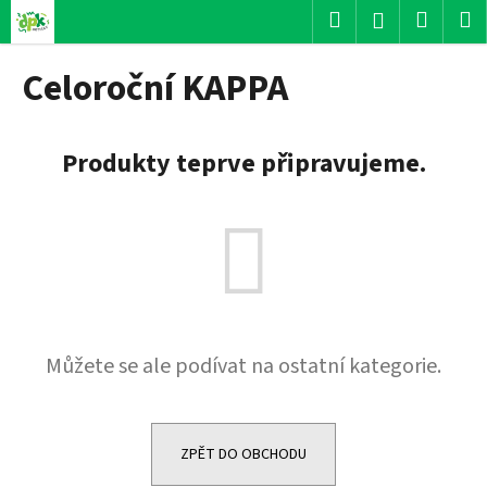
K
Přejít
Hledat
Nákup
M
Přihlášení
na
o
obsah
Zpět
Zpět
košík
š
Celoroční KAPPA
í
C
k
o
Produkty teprve připravujeme.
p
o
t
ř
e
b
u
Můžete se ale podívat na ostatní kategorie.
j
e
t
e
ZPĚT DO OBCHODU
n