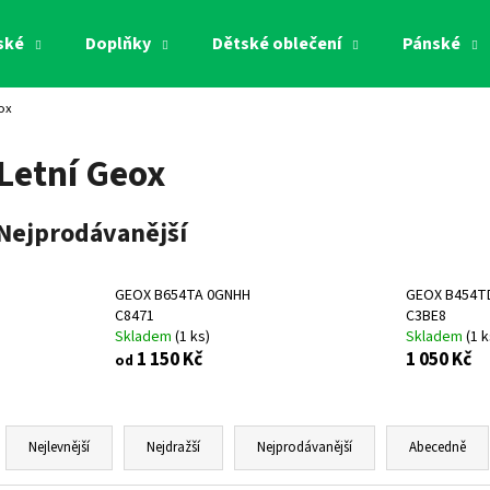
ské
Doplňky
Dětské oblečení
Pánské
ox
Co potřebujete najít?
Letní Geox
HLEDAT
Nejprodávanější
Doporučujeme
GEOX B654TA 0GNHH
GEOX B454T
C8471
C3BE8
Skladem
(
1 ks
)
Skladem
(
1 k
1 150 Kč
1 050 Kč
od
Ř
a
Nejlevnější
Nejdražší
Nejprodávanější
Abecedně
z