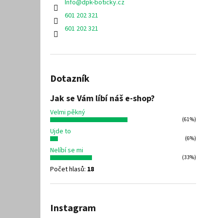
Info
@
dpk-boticky.cz
601 202 321
601 202 321
Dotazník
Jak se Vám líbí náš e-shop?
Velmi pěkný
(61%)
Ujde to
(6%)
Nelíbí se mi
(33%)
Počet hlasů:
18
Instagram