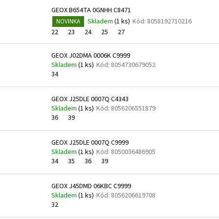
GEOX B654TA 0GNHH C8471
Skladem
(
1 ks
)
Kód:
8058192710216
NOVINKA
22
23
24
25
27
GEOX J02DMA 0006K C9999
Skladem
(
1 ks
)
Kód:
8054730679052
34
GEOX J25DLE 0007Q C4343
Skladem
(
1 ks
)
Kód:
8056206551879
36
39
GEOX J25DLE 0007Q C9999
Skladem
(
1 ks
)
Kód:
8050036486905
34
35
36
39
GEOX J45DMD 06KBC C9999
Skladem
(
1 ks
)
Kód:
8056206619708
32