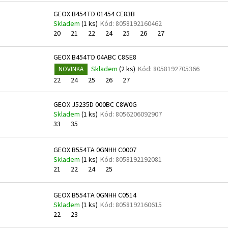
GEOX B454TD 01454 CE83B
Skladem
(
1 ks
)
Kód:
8058192160462
20
21
22
24
25
26
27
GEOX B454TD 04ABC C8SE8
Skladem
(
2 ks
)
Kód:
8058192705366
NOVINKA
22
24
25
26
27
GEOX J5235D 000BC C8W0G
Skladem
(
1 ks
)
Kód:
8056206092907
33
35
GEOX B554TA 0GNHH C0007
Skladem
(
1 ks
)
Kód:
8058192192081
21
22
24
25
GEOX B554TA 0GNHH C0514
Skladem
(
1 ks
)
Kód:
8058192160615
22
23