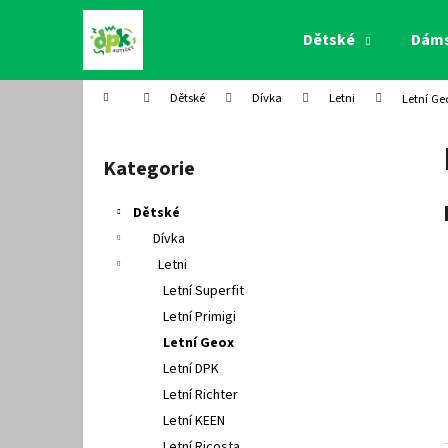
K
Přejít
na
o
Dětské
Dám
obsah
Zpět
Zpět
š
do
do
í
Domů
Dětské
Dívka
Letni
Letní Ge
k
obchodu
obchodu
P
o
Kategorie
Přeskočit
s
kategorie
t
Dětské
r
Dívka
a
Letni
n
Letní Superfit
n
Letní Primigi
í
Letní Geox
p
Letní DPK
a
Letní Richter
n
Letní KEEN
e
Letní Ricosta