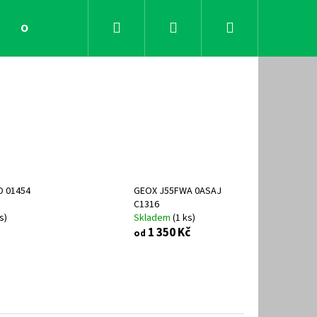
Hledat
Přihlášení
Nákupní
Obchodní podmínky
Kontakty
košík
D 01454
GEOX J55FWA 0ASAJ
C1316
s
)
Skladem
(
1 ks
)
1 350 Kč
od
Následující