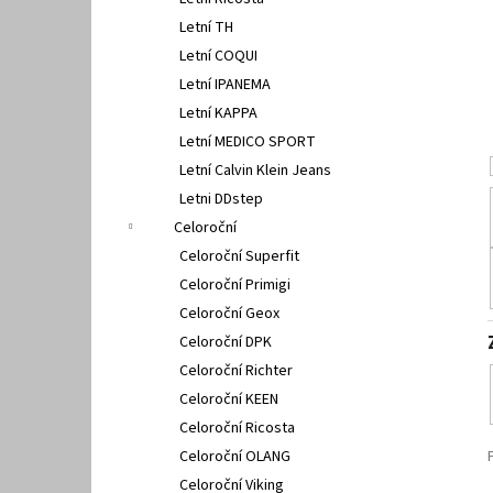
GEOX U15BYA 0005Z C4086
l
Letní TH
2 500 Kč
Letní COQUI
Letní IPANEMA
Letní KAPPA
Letní MEDICO SPORT
Letní Calvin Klein Jeans
Letni DDstep
Celoroční
Celoroční Superfit
Celoroční Primigi
Celoroční Geox
Celoroční DPK
Celoroční Richter
Celoroční KEEN
Celoroční Ricosta
Celoroční OLANG
Celoroční Viking