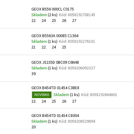
V
GEOX B556 000CL C0175
ý
Skladem
(
2 ks
)
Kód:
8058192708145
p
22
24
25
26
27
i
s
GEOX B5563A 00085 C1364
Skladem
(
1 ks
)
Kód:
8058192276101
p
21
22
24
25
r
o
GEOX J5235D 0BC09 C6N48
d
Skladem
(
1 ks
)
Kód:
8056206092327
u
39
k
GEOX B454TD 01454 C3BE8
t
Skladem
(
1 ks
)
Kód:
8058192664601
NOVINKA
ů
22
24
25
26
27
GEOX B454TD 01454 C8004
Skladem
(
1 ks
)
Kód:
8056206529694
20