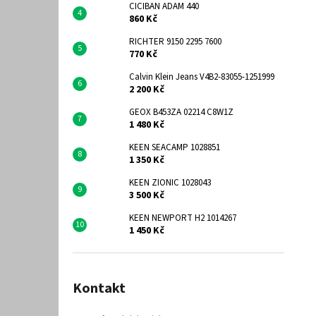
CICIBAN ADAM 440
860 Kč
RICHTER 9150 2295 7600
770 Kč
Calvin Klein Jeans V4B2-83055-1251999
2 200 Kč
GEOX B453ZA 02214 C8W1Z
1 480 Kč
KEEN SEACAMP 1028851
1 350 Kč
KEEN ZIONIC 1028043
3 500 Kč
KEEN NEWPORT H2 1014267
1 450 Kč
Kontakt