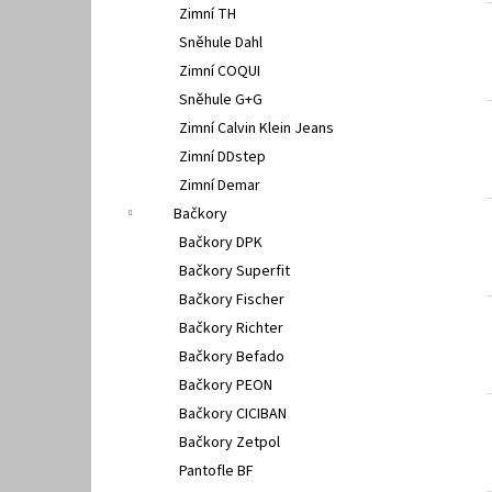
Zimní TH
Sněhule Dahl
Zimní COQUI
Sněhule G+G
Zimní Calvin Klein Jeans
Zimní DDstep
Zimní Demar
Bačkory
Bačkory DPK
Bačkory Superfit
Bačkory Fischer
Bačkory Richter
Bačkory Befado
Bačkory PEON
Bačkory CICIBAN
Bačkory Zetpol
Pantofle BF