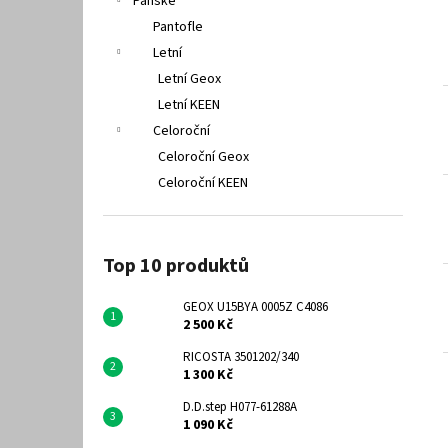
Pánské
Pantofle
Letní
Letní Geox
Letní KEEN
Celoroční
Celoroční Geox
Celoroční KEEN
Top 10 produktů
GEOX U15BYA 0005Z C4086
2 500 Kč
RICOSTA 3501202/340
1 300 Kč
D.D.step H077-61288A
1 090 Kč