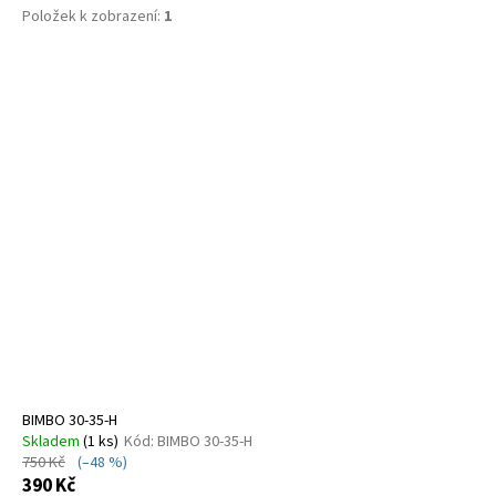
č
Položek k zobrazení:
1
u
j
V
e
ý
m
e
p
i
s
RICOSTA
3501202/340
p
r
1
300
o
Kč
Původně:
d
1
u
580
Kč
k
t
ů
BIMBO 30-35-H
Skladem
(
1 ks
)
Kód:
BIMBO 30-35-H
750 Kč
(–48 %)
390 Kč