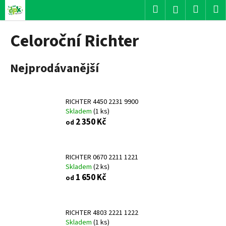
K
Přejít
Hledat
Nákup
M
Přihlášení
na
o
obsah
Zpět
Zpět
košík
š
Celoroční Richter
í
C
k
Nejprodávanější
o
p
o
RICHTER 4450 2231 9900
t
Skladem
(
1 ks
)
ř
2 350 Kč
od
e
b
u
RICHTER 0670 2211 1221
Skladem
(
2 ks
)
j
1 650 Kč
od
e
t
e
RICHTER 4803 2221 1222
n
Skladem
(
1 ks
)