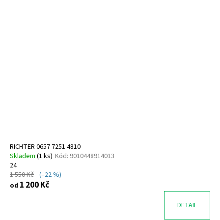
RICHTER 0657 7251 4810
Skladem
(
1 ks
)
Kód:
9010448914013
24
1 550 Kč
(–22 %)
1 200 Kč
od
DETAIL