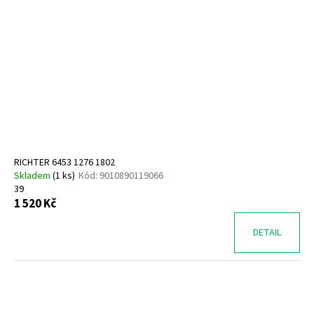
RICHTER 6453 1276 1802
Skladem
(
1 ks
)
Kód:
9010890119066
39
1 520 Kč
DETAIL