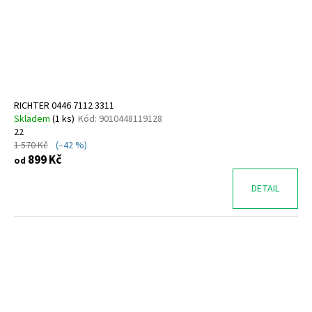
o
d
u
k
t
ů
RICHTER 0446 7112 3311
Skladem
(
1 ks
)
Kód:
9010448119128
22
1 570 Kč
(–42 %)
899 Kč
od
DETAIL