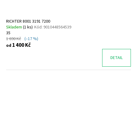
RICHTER 8001 3191 7200
Skladem
(
1 ks
)
Kód:
9010448564539
35
1 690 Kč
(–17 %)
1 400 Kč
od
DETAIL