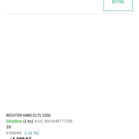
DETAIL
RICHTER 6460 5171 1501
Skladem
(
1 ks
)
Kód:
9010448777700
39
1 520 Kč
(–21 %)