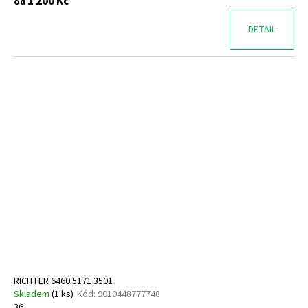
1 200 Kč
od
DETAIL
RICHTER 6460 5171 3501
Skladem
(
1 ks
)
Kód:
9010448777748
36