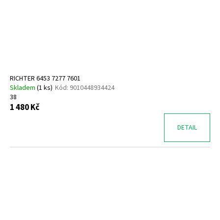
RICHTER 6453 7277 7601
Skladem
(
1 ks
)
Kód:
9010448934424
38
1 480 Kč
DETAIL