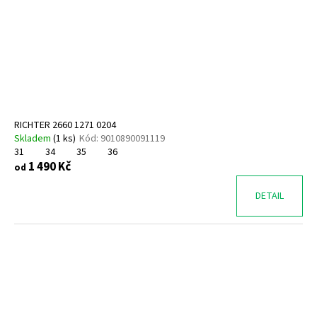
RICHTER 2660 1271 0204
Skladem
(
1 ks
)
Kód:
9010890091119
31
34
35
36
1 490 Kč
od
DETAIL