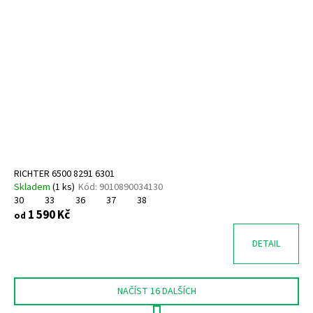
RICHTER 6500 8291 6301
Skladem
(
1 ks
)
Kód:
9010890034130
30
33
36
37
38
1 590 Kč
od
DETAIL
NAČÍST 16 DALŠÍCH
S