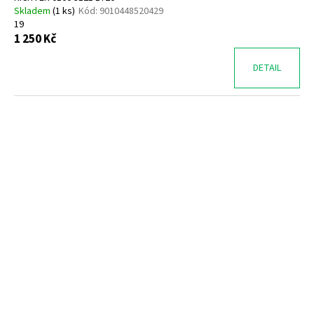
Skladem
(
1 ks
)
Kód:
9010448520429
19
1 250 Kč
DETAIL