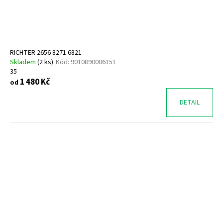
RICHTER 2656 8271 6821
Skladem
(
2 ks
)
Kód:
9010890006151
35
1 480 Kč
od
DETAIL