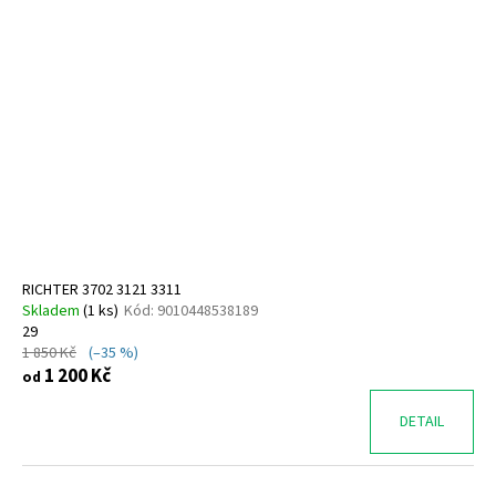
RICHTER 3702 3121 3311
Skladem
(
1 ks
)
Kód:
9010448538189
29
1 850 Kč
(–35 %)
1 200 Kč
od
DETAIL