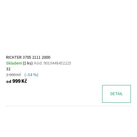
RICHTER 3705 2111 2000
Skladem
(
1 ks
)
Kód:
9010448452225
32
2 000 Kč
(–54 %)
999 Kč
od
DETAIL