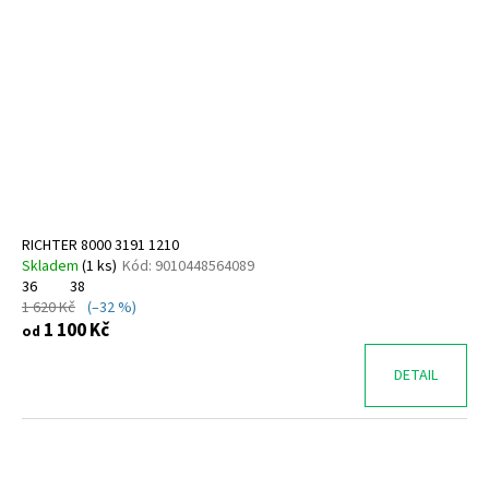
RICHTER 8000 3191 1210
Skladem
(
1 ks
)
Kód:
9010448564089
36
38
1 620 Kč
(–32 %)
1 100 Kč
od
DETAIL