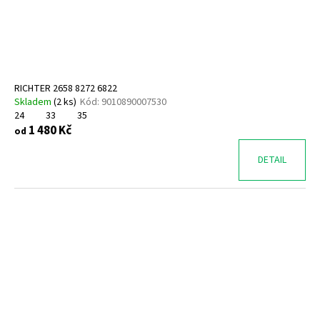
RICHTER 2658 8272 6822
Skladem
(
2 ks
)
Kód:
9010890007530
24
33
35
1 480 Kč
od
DETAIL