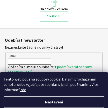
1
2
t
O
r
36
položek celkem
v
á
NAHORU
l
n
k
á
o
d
Z
v
a
á
á
c
Odebírat newsletter
n
p
í
í
Nezmeškejte žádné novinky či slevy!
p
a
r
t
E-mail
v
í
k
Vložením e-mailu souhlasíte s
podmínkami ochrany
y
osobních údajů
v
Tento web používá soubory cookie. Dalším procházením
ý
PŘIHLÁSIT SE
tohoto webu vyjadřujete souhlas s jejich používáním.. Více
p
informací
zde
.
i
s
u
Nastavení
Vytvořil Shoptet