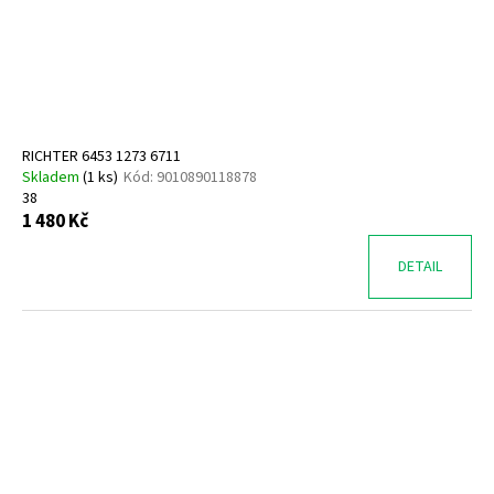
RICHTER 6453 1273 6711
Skladem
(
1 ks
)
Kód:
9010890118878
38
1 480 Kč
DETAIL