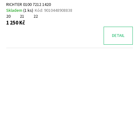
RICHTER 0100 7212 1420
Skladem
(
1 ks
)
Kód:
9010448908838
20
21
22
1 250 Kč
DETAIL