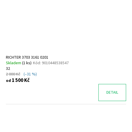
RICHTER 3703 3161 0201
Skladem
(
1 ks
)
Kód:
9010448538547
32
2 000 Kč
(–31 %)
1 500 Kč
od
DETAIL