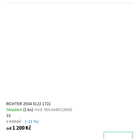
RICHTER 2504 3122 1721
Skladem
(
1 ks
)
Kód:
9010448528692
23
1 520 Kč
(–21 %)
1 200 Kč
od