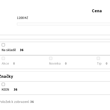
SUPERFIT 1-000279-0010
CICIBAN RAPTOR 4
e
710 Kč
830 Kč
n
Cena
í
1200
Kč
p
r
o
d
u
Na skladě
36
k
t
Akce
Novinka
Tip
0
0
0
ů
Značky
KEEN
36
Položek k zobrazení:
36