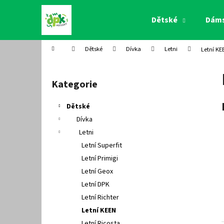
K
Přejít
na
o
Dětské
Dám
obsah
Zpět
Zpět
š
do
do
í
Domů
Dětské
Dívka
Letni
Letní KE
k
obchodu
obchodu
P
o
Kategorie
Přeskočit
s
kategorie
t
Dětské
r
Dívka
a
Letni
n
Letní Superfit
n
Letní Primigi
í
Letní Geox
p
Letní DPK
a
Letní Richter
n
Letní KEEN
e
Letní Ricosta