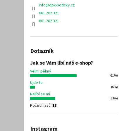
Info
@
dpk-boticky.cz
601 202 321
601 202 321
Dotazník
Jak se Vám líbí náš e-shop?
Velmi pěkný
(61%)
Ujde to
(6%)
Nelíbí se mi
(33%)
Počet hlasů:
18
Instagram