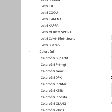
PETER LEGWOOD AEQUOS DOLPHIN BLU
l
SCURO
Letní TH
1 495 Kč
Letní COQUI
Letní IPANEMA
Letní KAPPA
Letní MEDICO SPORT
Letní Calvin Klein Jeans
Letni DDstep
Celoroční
Celoroční Superfit
Celoroční Primigi
Celoroční Geox
Celoroční DPK
Celoroční Richter
Celoroční KEEN
Celoroční Ricosta
Celoroční OLANG
Celoroční Viking