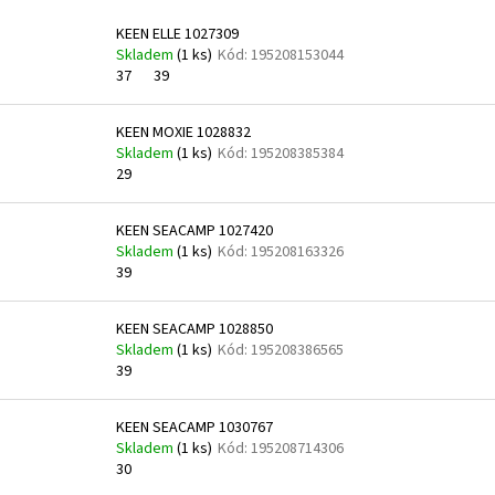
V
KEEN ELLE 1027309
ý
Skladem
(
1 ks
)
Kód:
195208153044
p
37
39
i
s
KEEN MOXIE 1028832
Skladem
(
1 ks
)
Kód:
195208385384
p
29
r
o
KEEN SEACAMP 1027420
d
Skladem
(
1 ks
)
Kód:
195208163326
u
39
k
t
KEEN SEACAMP 1028850
Skladem
(
1 ks
)
Kód:
195208386565
ů
39
KEEN SEACAMP 1030767
Skladem
(
1 ks
)
Kód:
195208714306
30