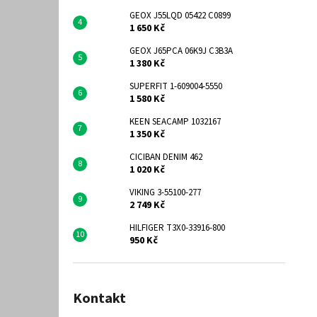
GEOX J55LQD 05422 C0899
1 650 Kč
GEOX J65PCA 06K9J C3B3A
1 380 Kč
SUPERFIT 1-609004-5550
1 580 Kč
KEEN SEACAMP 1032167
1 350 Kč
CICIBAN DENIM 462
1 020 Kč
VIKING 3-55100-277
2 749 Kč
HILFIGER T3X0-33916-800
950 Kč
Kontakt