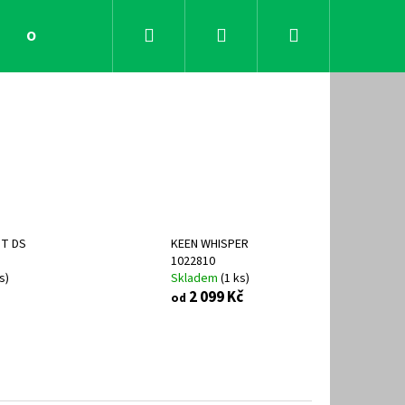
Hledat
Přihlášení
Nákupní
Obchodní podmínky
Kontakty
košík
IT DS
KEEN WHISPER
1022810
s
)
Skladem
(
1 ks
)
2 099 Kč
od
Následující