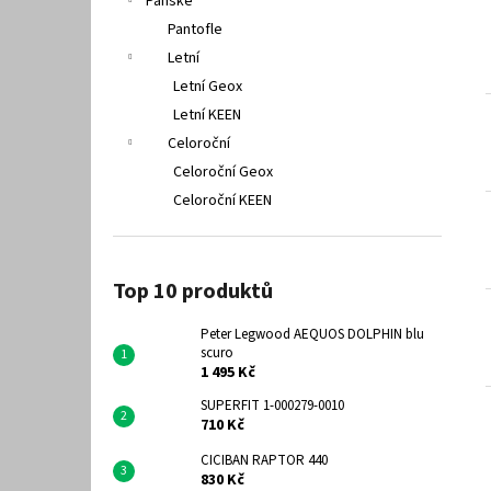
Pánské
Pantofle
Letní
Letní Geox
Letní KEEN
Celoroční
Celoroční Geox
Celoroční KEEN
Top 10 produktů
Peter Legwood AEQUOS DOLPHIN blu
scuro
1 495 Kč
SUPERFIT 1-000279-0010
710 Kč
CICIBAN RAPTOR 440
830 Kč