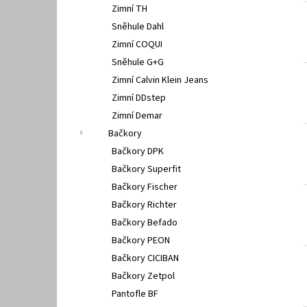
Zimní TH
Sněhule Dahl
Zimní COQUI
Sněhule G+G
Zimní Calvin Klein Jeans
Zimní DDstep
Zimní Demar
Bačkory
Bačkory DPK
Bačkory Superfit
Bačkory Fischer
Bačkory Richter
Bačkory Befado
Bačkory PEON
Bačkory CICIBAN
Bačkory Zetpol
Pantofle BF