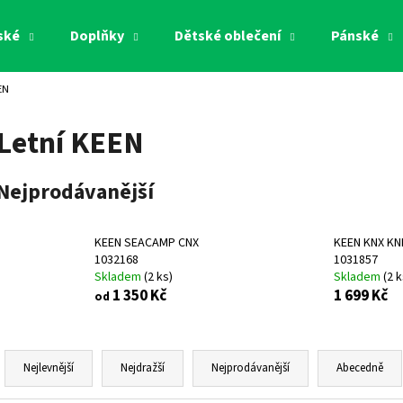
ské
Doplňky
Dětské oblečení
Pánské
EN
Co potřebujete najít?
Letní KEEN
HLEDAT
Nejprodávanější
Doporučujeme
KEEN SEACAMP CNX
KEEN KNX KN
1032168
1031857
Skladem
(
2 ks
)
Skladem
(
2 k
1 350 Kč
1 699 Kč
od
Ř
a
Nejlevnější
Nejdražší
Nejprodávanější
Abecedně
z