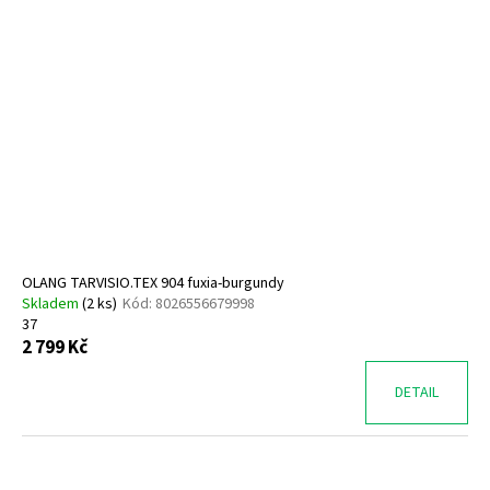
OLANG TARVISIO.TEX 904 fuxia-burgundy
Skladem
(
2 ks
)
Kód:
8026556679998
37
2 799 Kč
DETAIL