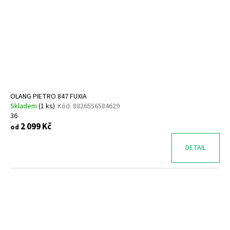
OLANG PIETRO 847 FUXIA
Skladem
(
1 ks
)
Kód:
8026556584629
36
2 099 Kč
od
DETAIL