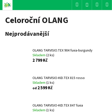
K
Přejít
Hledat
Nákup
M
Přihlášení
na
o
obsah
Zpět
Zpět
košík
š
Celoroční OLANG
í
C
k
Nejprodávanější
o
p
o
OLANG TARVISIO.TEX 904 fuxia-burgundy
t
Skladem
(
2 ks
)
ř
2 799 Kč
e
b
u
OLANG TARVISIO-KID.TEX 815 rosso
Skladem
(
1 ks
)
j
2 599 Kč
od
e
t
e
OLANG TARVISIO-KID.TEX 847 fuxia
n
Skladem
(
1 ks
)