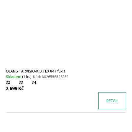
OLANG TARVISIO-KID.TEX 847 fuxia
Skladem
(
1 ks
)
Kód:
8026556526858
32
33
34
2 699 Kč
DETAIL