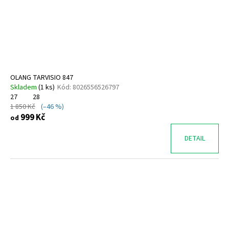
o
d
u
k
t
ů
OLANG TARVISIO 847
Skladem
(
1 ks
)
Kód:
8026556526797
27
28
1 850 Kč
(–46 %)
999 Kč
od
DETAIL