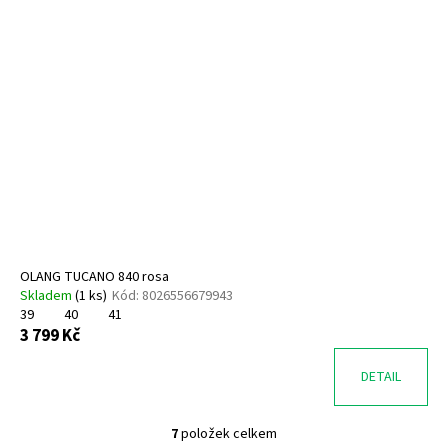
OLANG TUCANO 840 rosa
Skladem
(
1 ks
)
Kód:
8026556679943
39
40
41
3 799 Kč
DETAIL
7
položek celkem
O