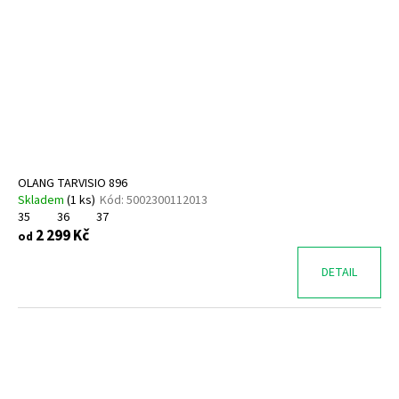
OLANG TARVISIO 896
Skladem
(
1 ks
)
Kód:
5002300112013
35
36
37
2 299 Kč
od
DETAIL