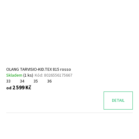
OLANG TARVISIO-KID.TEX 815 rosso
Skladem
(
1 ks
)
Kód:
8026556175667
33
34
35
36
2 599 Kč
od
DETAIL