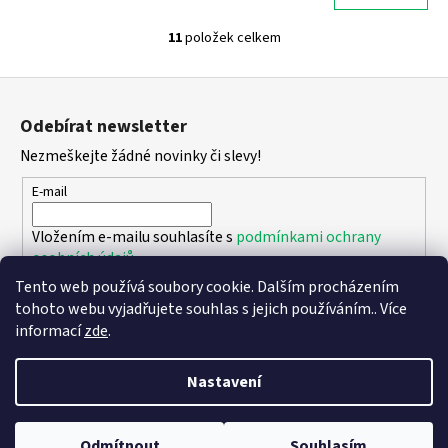
11
položek celkem
O
v
Z
l
á
á
Odebírat newsletter
d
p
a
Nezmeškejte žádné novinky či slevy!
a
c
t
E-mail
í
í
p
Vložením e-mailu souhlasíte s
podmínkami ochrany
r
osobních údajů
v
k
Tento web používá soubory cookie. Dalším procházením
PŘIHLÁSIT SE
y
tohoto webu vyjadřujete souhlas s jejich používáním.. Více
v
informací
zde
.
ý
p
Nastavení
i
Vytvořil Shoptet
s
Copyright 2026
DPK - botičky
. Všechna práva vyhrazena.
Upravit
u
Odmítnout
Souhlasím
nastavení cookies