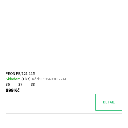
PEON PE/121-115
Skladem
(
1 ks
)
Kód:
8596409182741
36
37
38
899 Kč
DETAIL