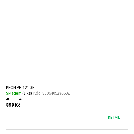
PEON PE/121-3H
Skladem
(
1 ks
)
Kód:
8596409286692
40
41
899 Kč
DETAIL