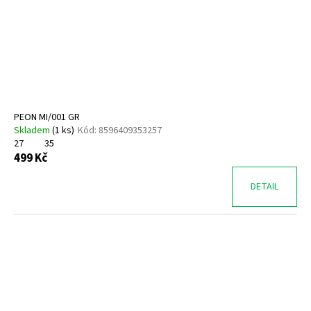
PEON MI/001 GR
Skladem
(
1 ks
)
Kód:
8596409353257
27
35
499 Kč
DETAIL