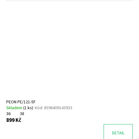
PEON PE/121-5F
Skladem
(
1 ks
)
Kód:
8596409143933
36
38
899 Kč
DETAIL