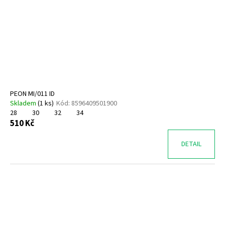
PEON MI/011 ID
Skladem
(
1 ks
)
Kód:
8596409501900
28
30
32
34
510 Kč
DETAIL