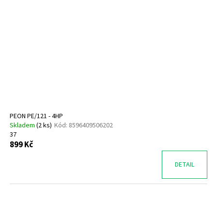
PEON PE/121 - 4HP
Skladem
(
2 ks
)
Kód:
8596409506202
37
899 Kč
DETAIL