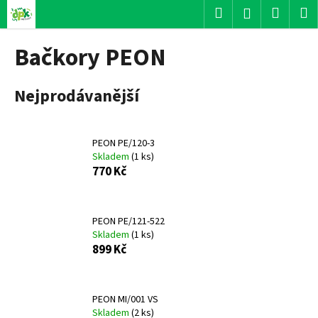
K
Přejít
Hledat
Nákup
M
Přihlášení
na
o
obsah
Zpět
Zpět
košík
š
Bačkory PEON
í
C
k
Nejprodávanější
o
p
o
PEON PE/120-3
t
Skladem
(
1 ks
)
ř
770 Kč
e
b
u
PEON PE/121-522
Skladem
(
1 ks
)
j
899 Kč
e
t
e
PEON MI/001 VS
n
Skladem
(
2 ks
)