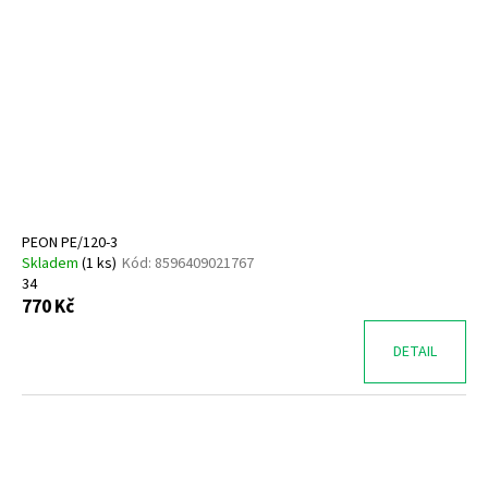
PEON PE/120-3
Skladem
(
1 ks
)
Kód:
8596409021767
34
770 Kč
DETAIL