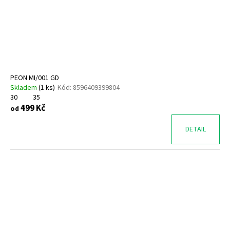
o
d
u
k
t
ů
PEON MI/001 GD
Skladem
(
1 ks
)
Kód:
8596409399804
30
35
499 Kč
od
DETAIL