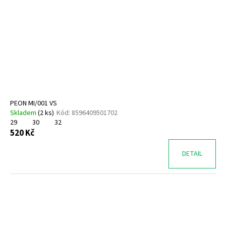
PEON MI/001 VS
Skladem
(
2 ks
)
Kód:
8596409501702
29
30
32
520 Kč
DETAIL