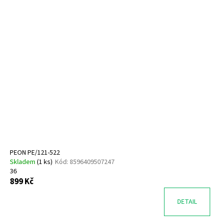
PEON PE/121-522
Skladem
(
1 ks
)
Kód:
8596409507247
36
899 Kč
DETAIL