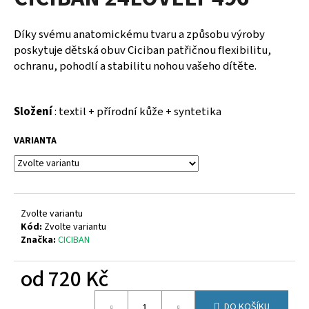
je
a
0,0
z
j
Díky svému anatomickému tvaru a způsobu výroby
5
í
poskytuje dětská obuv Ciciban patřičnou flexibilitu,
hvězdiček.
ochranu, pohodlí a stabilitu nohou vašeho dítěte.
t
?
Složení
: textil + přírodní kůže + syntetika
VARIANTA
HLEDAT
Zvolte variantu
D
Kód:
Zvolte variantu
o
Značka:
CICIBAN
p
o
od
720 Kč
r
u
Měrná
DO KOŠÍKU
cena: