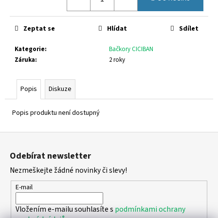
č
u
j
Zeptat se
Hlídat
Sdílet
e
m
Kategorie
:
Bačkory CICIBAN
e
Záruka
:
2 roky
CICIBAN
Popis
Diskuze
ADAM
440
860
Popis produktu není dostupný
Kč
Z
á
Odebírat newsletter
p
Nezmeškejte žádné novinky či slevy!
a
t
E-mail
í
Vložením e-mailu souhlasíte s
podmínkami ochrany