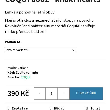
je
a
0,0
z
j
Lehká a pohodlná letní obuv
5
í
hvězdiček.
Mají protiskluz a nezanechávající stopy na povrchu.
t
Revoluční antibakteriální materiál CoquiAir snižuje
?
riziko přenosu bakterií.
VARIANTA
HLEDAT
Zvolte variantu
Kód:
Zvolte variantu
Značka:
COQUI
D
o
p
390 Kč
DO KOŠÍKU
o
r
Měrná
cena:
u
Zeptat se
Hlídat
Sdílet