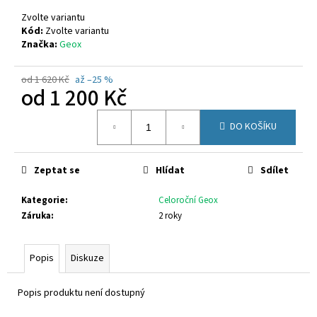
č
u
Zvolte variantu
j
Kód:
Zvolte variantu
Značka:
Geox
e
m
e
od 1 620 Kč
až –25 %
od
1 200 Kč
Měrná
SUPERFIT
DO KOŠÍKU
cena:
1-
000279-
7070
Zeptat se
Hlídat
Sdílet
660
Kč
Kategorie
:
Celoroční Geox
Záruka
:
2 roky
Popis
Diskuze
Popis produktu není dostupný