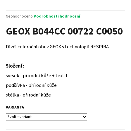
a
j
Průměrné
Neohodnoceno
Podrobnosti hodnocení
í
hodnocení
GEOX B044CC 00722 C0050
produktu
t
je
?
0,0
z
Dívčí celoroční obuv GEOX s technologií RESPIRA
5
hvězdiček.
Složení
:
HLEDAT
svršek - přírodní kůže + textil
podšívka - přírodní kůže
D
stélka - přírodní kůže
o
p
VARIANTA
o
r
u