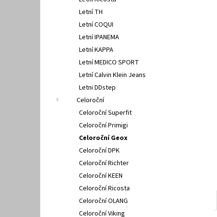
PETER LEGWOOD AEQUOS DOLPHIN BLU
l
SCURO
Letní TH
1 495 Kč
Letní COQUI
Letní IPANEMA
Letní KAPPA
Letní MEDICO SPORT
Letní Calvin Klein Jeans
Letni DDstep
Celoroční
Celoroční Superfit
Celoroční Primigi
Celoroční Geox
Celoroční DPK
Celoroční Richter
Celoroční KEEN
Celoroční Ricosta
Celoroční OLANG
Celoroční Viking