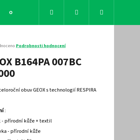
Hledat
Přihlášení
Nákupní
Obchodní podmínky
Kontakty
košík
né
dnoceno
Podrobnosti hodnocení
ení
OX B164PA 007BC
tu
000
ček.
 celoroční obuv GEOX s technologií RESPIRA
ní
:
 - přírodní kůže + textil
Následující
ka - přírodní kůže