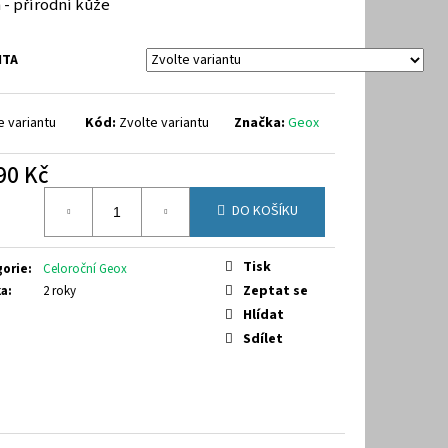
 - přírodní kůže
40
NTA
e variantu
Kód:
Zvolte variantu
Značka:
Geox
90 Kč
á
DO KOŠÍKU
Tisk
gorie
:
Celoroční Geox
Zeptat se
ka
:
2 roky
Hlídat
Sdílet