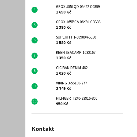
GEOX J55LQD 05422 C0899
1 650 Kč
GEOX J65PCA 06K9J C3B3A
1 380 Kč
SUPERFIT 1-609004-5550
1 580 Kč
KEEN SEACAMP 1032167
1 350 Kč
CICIBAN DENIM 462
1 020 Kč
VIKING 3-55100-277
2 749 Kč
HILFIGER T3X0-33916-800
950 Kč
Kontakt