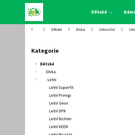
K
Přejít
na
o
Dětské
Dám
obsah
Zpět
Zpět
š
do
do
í
Domů
Dětské
Dívka
Celoroční
Cel
k
obchodu
obchodu
P
o
Kategorie
Přeskočit
s
kategorie
t
Dětské
r
Dívka
a
Letni
n
Letní Superfit
n
Letní Primigi
í
Letní Geox
p
Letní DPK
a
Letní Richter
n
Letní KEEN
e
Letní Ricosta