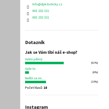
Info
@
dpk-boticky.cz
601 202 321
601 202 321
Dotazník
Jak se Vám líbí náš e-shop?
Velmi pěkný
(61%)
Ujde to
(6%)
Nelíbí se mi
(33%)
Počet hlasů:
18
Instagram