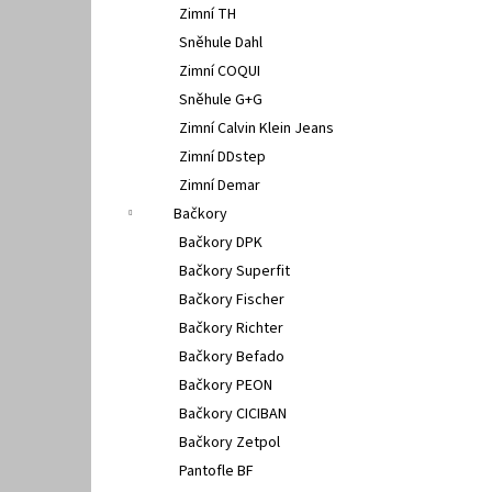
Zimní TH
Sněhule Dahl
Zimní COQUI
Sněhule G+G
Zimní Calvin Klein Jeans
Zimní DDstep
Zimní Demar
Bačkory
Bačkory DPK
Bačkory Superfit
Bačkory Fischer
Bačkory Richter
Bačkory Befado
Bačkory PEON
Bačkory CICIBAN
Bačkory Zetpol
Pantofle BF