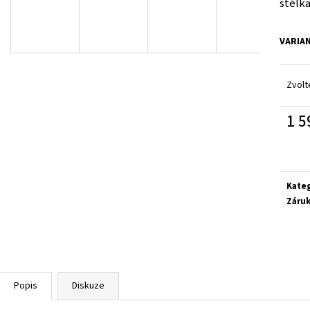
stélka
SUPERFIT 1-000279-0010
CICIBAN RAPTOR 4
710 Kč
830 Kč
VARIA
Zvolt
1 5
Měrn
cena:
Kate
Záru
Popis
Diskuze