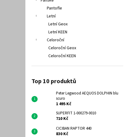
Pánské
Pantofle
Letní
Letní Geox
Letní KEEN
Celoroční
Celoroční Geox
Celoroční KEEN
Top 10 produktů
Peter Legwood AEQUOS DOLPHIN blu
scuro
1 495 Kč
SUPERFIT 1-000279-0010
710 Kč
CICIBAN RAPTOR 440
830 Kč