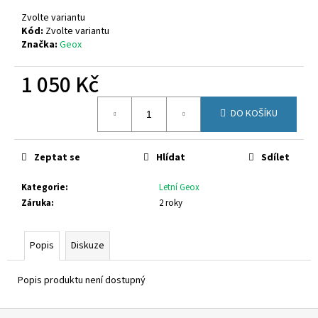
č
u
Zvolte variantu
j
Kód:
Zvolte variantu
Značka:
Geox
e
m
1 050 Kč
e
Měrná
DO KOŠÍKU
cena:
GEOX
J55LQD
05422
C0899
Zeptat se
Hlídat
Sdílet
1
Kategorie
:
Letní Geox
650
Kč
Záruka
:
2 roky
Popis
Diskuze
Popis produktu není dostupný
Z