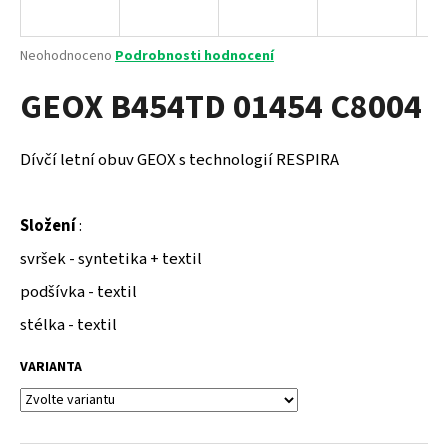
a
j
Průměrné
Neohodnoceno
Podrobnosti hodnocení
í
hodnocení
GEOX B454TD 01454 C8004
produktu
t
je
?
0,0
z
Dívčí letní obuv GEOX s technologií RESPIRA
5
hvězdiček.
Složení
:
HLEDAT
svršek - syntetika + textil
podšívka - textil
D
stélka - textil
o
p
VARIANTA
o
r
u