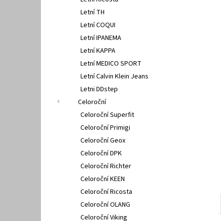
FISCHER 662311
l
Letní TH
670 Kč
Letní COQUI
Letní IPANEMA
Letní KAPPA
Letní MEDICO SPORT
Letní Calvin Klein Jeans
Letni DDstep
Celoroční
Celoroční Superfit
Celoroční Primigi
Celoroční Geox
Celoroční DPK
Celoroční Richter
Celoroční KEEN
Celoroční Ricosta
Celoroční OLANG
Celoroční Viking