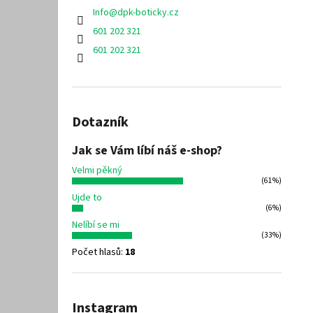
Info
@
dpk-boticky.cz
601 202 321
601 202 321
Dotazník
Jak se Vám líbí náš e-shop?
Velmi pěkný
(61%)
Ujde to
(6%)
Nelíbí se mi
(33%)
Počet hlasů:
18
Instagram