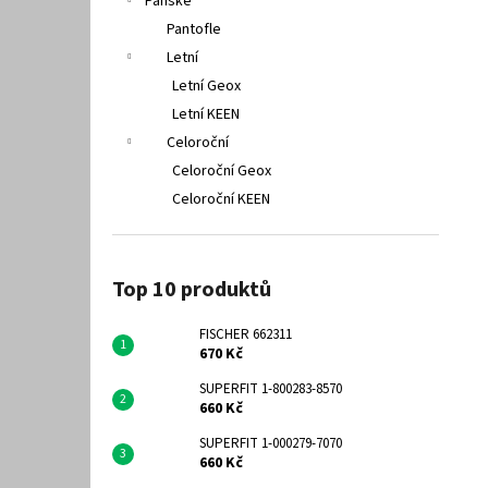
Pánské
Pantofle
Letní
Letní Geox
Letní KEEN
Celoroční
Celoroční Geox
Celoroční KEEN
Top 10 produktů
FISCHER 662311
670 Kč
SUPERFIT 1-800283-8570
660 Kč
SUPERFIT 1-000279-7070
660 Kč