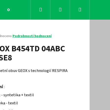
Hledat
Přihlášení
Nákupní
Obchodní podmínky
Kontakty
košík
né
dnoceno
Podrobnosti hodnocení
ení
OX B454TD 04ABC
tu
SE8
ček.
 letní obuv GEOX s technologií RESPIRA
ní
:
Následující
 - syntetika + textil
ka - textil