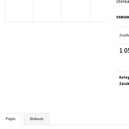
stélka
SUPERFIT 1-800283-8570
SUPERFIT 1-00027
660 Kč
660 Kč
VARIA
Zvolt
1 0
Měrn
cena:
Kate
Záru
Popis
Diskuze