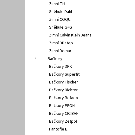
Zimní TH
Sněhule Dahl
Zimní COQUI
Sněhule G+G
Zimní Calvin Klein Jeans
Zimní DDstep
Zimní Demar
Bačkory
Bačkory DPK
Bačkory Superfit
Bačkory Fischer
Bačkory Richter
Bačkory Befado
Bačkory PEON
Bačkory CICIBAN
Bačkory Zetpol
Pantofle BF