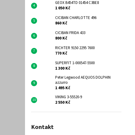
GEOX B454TD 01454 C3BE8
1 050 Kč
CICIBAN CHARLOTTE 496
860 Kč
CICIBAN FRIDA 433
800 Kč
RICHTER 9150 2295 7600
770 Kč
SUPERFIT 1-000547-5500
1 300 Kč
Peter Legwood AEQUOS DOLPHIN
azzurro
1 495 Kč
VIKING 3-55520-9
2 550 Kč
Kontakt