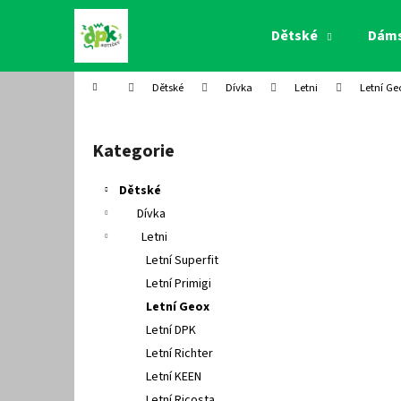
K
Přejít
na
o
Dětské
Dám
obsah
Zpět
Zpět
š
do
do
í
Domů
Dětské
Dívka
Letni
Letní Ge
k
obchodu
obchodu
P
o
Kategorie
Přeskočit
s
kategorie
t
Dětské
r
Dívka
a
Letni
n
Letní Superfit
n
Letní Primigi
í
Letní Geox
p
Letní DPK
a
Letní Richter
n
Letní KEEN
e
Letní Ricosta