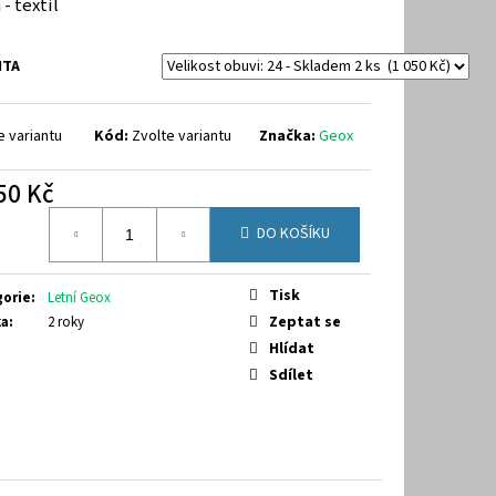
 - textil
9-7070
NTA
e variantu
Kód:
Zvolte variantu
Značka:
Geox
50 Kč
á
DO KOŠÍKU
Tisk
gorie
:
Letní Geox
Zeptat se
ka
:
2 roky
Hlídat
Sdílet