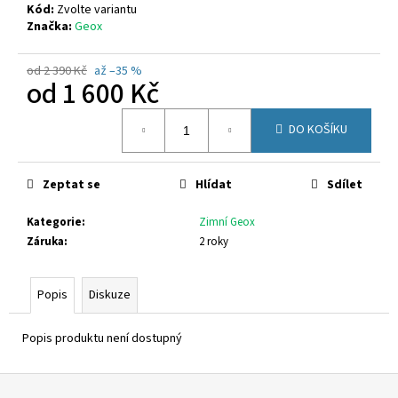
č
Kód:
Zvolte variantu
u
Značka:
Geox
j
e
od 2 390 Kč
až –35 %
m
od
1 600 Kč
e
Měrná
DO KOŠÍKU
cena:
SUPERFIT
1-
800283-
Zeptat se
Hlídat
Sdílet
8570
660
Kategorie
:
Zimní Geox
Kč
Záruka
:
2 roky
Popis
Diskuze
Popis produktu není dostupný
Z