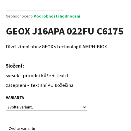
a
j
Průměrné
Neohodnoceno
Podrobnosti hodnocení
í
hodnocení
GEOX J16APA 022FU C6175
produktu
t
je
?
0,0
z
Dívčí zimní obuv GEOX s technologií AMPHIBIOX
5
hvězdiček.
Složení
:
HLEDAT
svršek - přírodní kůže + textil
zateplení - textilní PU kožešina
D
VARIANTA
o
p
o
r
u
Zvolte variantu