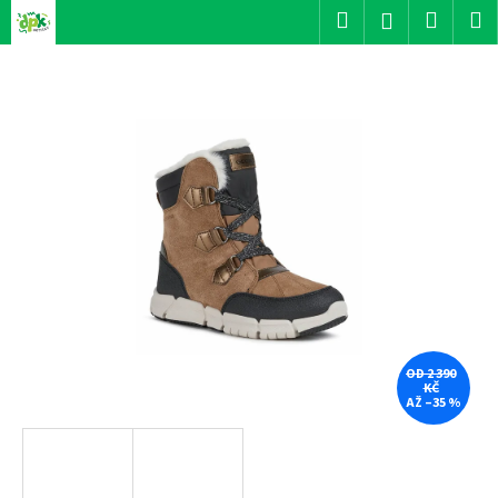
K
Přejít
Hledat
Nákup
M
Přihlášení
na
o
obsah
Zpět
Zpět
košík
š
í
C
k
o
p
o
t
ř
e
b
u
j
OD 2 390
KČ
e
AŽ –35 %
t
e
n