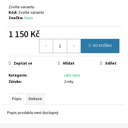
č
u
Zvolte variantu
j
Kód:
Zvolte variantu
Značka:
Geox
e
m
1 150 Kč
e
Měrná
DO KOŠÍKU
cena:
GEOX
J65PCA
06K9J
C3B3A
Zeptat se
Hlídat
Sdílet
1
Kategorie
:
Letní Geox
380
Kč
Záruka
:
2 roky
Popis
Diskuze
Popis produktu není dostupný
Z