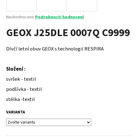
a
j
Průměrné
Neohodnoceno
Podrobnosti hodnocení
í
hodnocení
GEOX J25DLE 0007Q C9999
produktu
t
je
?
0,0
z
Dívčí letní obuv GEOX s technologií RESPIRA
5
hvězdiček.
Složení :
HLEDAT
svršek - textil
podšívka - textil
D
stélka -textil
o
p
VARIANTA
o
r
u