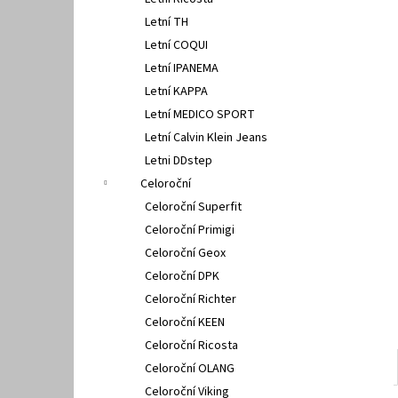
PETER LEGWOOD AEQUOS DOLPHIN NERO
l
Letní TH
1 495 Kč
Letní COQUI
Letní IPANEMA
Letní KAPPA
Letní MEDICO SPORT
Letní Calvin Klein Jeans
Letni DDstep
Celoroční
Celoroční Superfit
Celoroční Primigi
Celoroční Geox
Celoroční DPK
Celoroční Richter
Celoroční KEEN
Celoroční Ricosta
Celoroční OLANG
Celoroční Viking