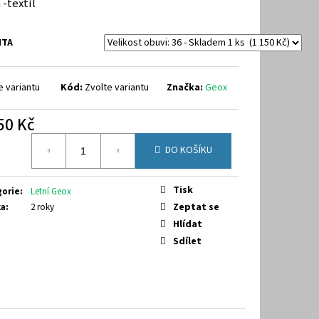
 -textil
NTA
e variantu
Kód:
Zvolte variantu
Značka:
Geox
50 Kč
á
DO KOŠÍKU
Tisk
gorie
:
Letní Geox
Zeptat se
ka
:
2 roky
Hlídat
Sdílet