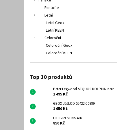
Pánské
Pantofle
Letní
Letní Geox
Letní KEEN
Celoroční
Celoroční Geox
Celoroční KEEN
Top 10 produktů
Peter Legwood AEQUOS DOLPHIN nero
1 495 Kč
GEOX J55LQD 05422 C0899
1 650 Kč
CICIBAN SIENA 496
850 Kč