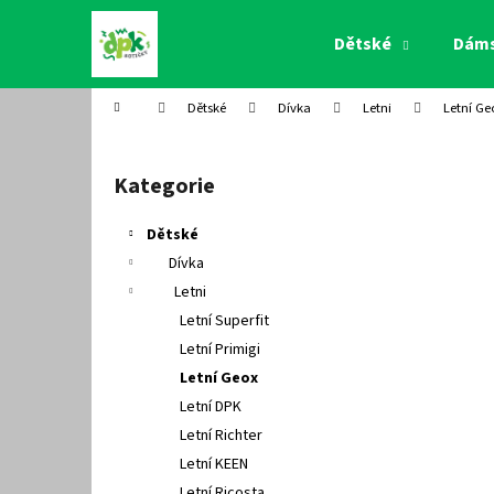
K
Přejít
na
o
Dětské
Dám
obsah
Zpět
Zpět
š
do
do
í
Domů
Dětské
Dívka
Letni
Letní Ge
k
obchodu
obchodu
P
o
Kategorie
Přeskočit
s
kategorie
t
Dětské
r
Dívka
a
Letni
n
Letní Superfit
n
Letní Primigi
í
Letní Geox
p
Letní DPK
a
Letní Richter
n
Letní KEEN
e
Letní Ricosta