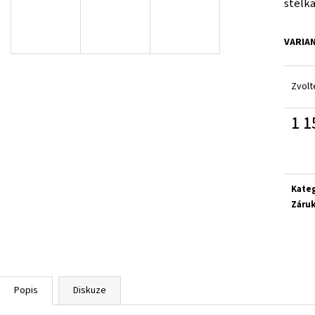
stélka
GEOX J55LQD 05422 C0899
CICIBAN SIENA 496
1 650 Kč
850 Kč
VARIA
Zvolt
1 1
Měrn
cena:
Kate
Záru
Popis
Diskuze