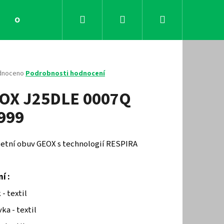
Hledat
Přihlášení
Nákupní
Obchodní podmínky
Kontakty
košík
né
dnoceno
Podrobnosti hodnocení
ení
OX J25DLE 0007Q
tu
999
ček.
 letní obuv GEOX s technologií RESPIRA
í :
Následující
 - textil
ka - textil