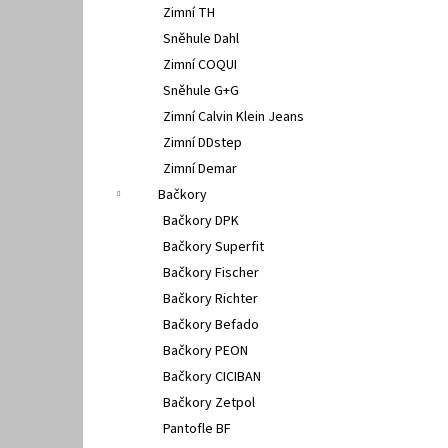
Zimní TH
Sněhule Dahl
Zimní COQUI
Sněhule G+G
Zimní Calvin Klein Jeans
Zimní DDstep
Zimní Demar
Bačkory
Bačkory DPK
Bačkory Superfit
Bačkory Fischer
Bačkory Richter
Bačkory Befado
Bačkory PEON
Bačkory CICIBAN
Bačkory Zetpol
Pantofle BF