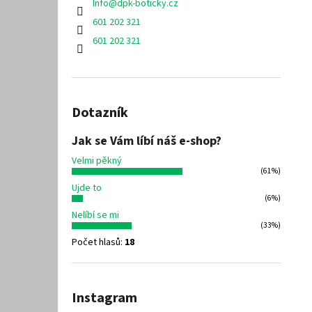
Info
@
dpk-boticky.cz
601 202 321
601 202 321
Dotazník
Jak se Vám líbí náš e-shop?
Velmi pěkný
(61%)
Ujde to
(6%)
Nelíbí se mi
(33%)
Počet hlasů:
18
Instagram