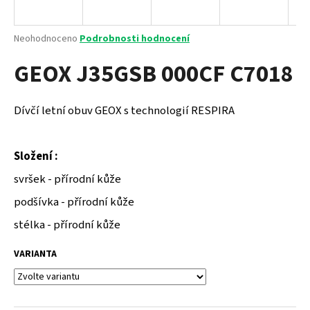
a
j
Průměrné
Neohodnoceno
Podrobnosti hodnocení
í
hodnocení
GEOX J35GSB 000CF C7018
produktu
t
je
?
0,0
z
Dívčí letní obuv GEOX s technologií RESPIRA
5
hvězdiček.
Složení :
HLEDAT
svršek - přírodní kůže
podšívka - přírodní kůže
D
stélka - přírodní kůže
o
p
VARIANTA
o
r
u