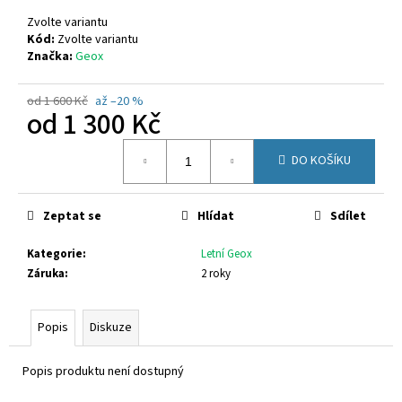
č
u
Zvolte variantu
j
Kód:
Zvolte variantu
Značka:
Geox
e
m
e
od 1 600 Kč
až –20 %
od
1 300 Kč
Měrná
FISCHER
DO KOŠÍKU
cena:
662311
670
Kč
Zeptat se
Hlídat
Sdílet
Kategorie
:
Letní Geox
Záruka
:
2 roky
Popis
Diskuze
Popis produktu není dostupný