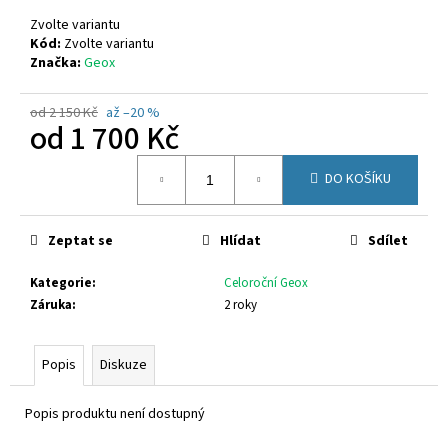
č
u
Zvolte variantu
j
Kód:
Zvolte variantu
Značka:
Geox
e
m
e
od 2 150 Kč
až –20 %
od
1 700 Kč
Měrná
CICIBAN
DO KOŠÍKU
cena:
DENIM
462
1
Zeptat se
Hlídat
Sdílet
020
Kč
Kategorie
:
Celoroční Geox
Záruka
:
2 roky
Popis
Diskuze
Popis produktu není dostupný