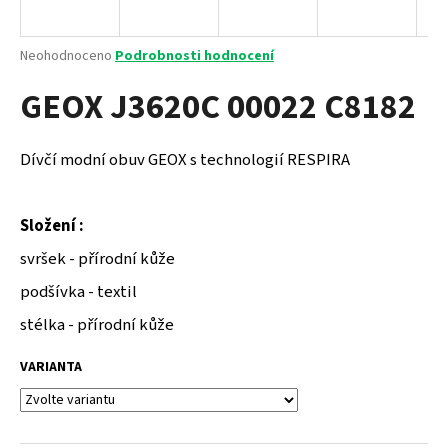
a
j
Průměrné
Neohodnoceno
Podrobnosti hodnocení
í
hodnocení
GEOX J3620C 00022 C8182
produktu
t
je
?
0,0
z
Dívčí modní obuv GEOX s technologií RESPIRA
5
hvězdiček.
Složení :
HLEDAT
svršek - přírodní kůže
podšívka - textil
D
stélka - přírodní kůže
o
p
VARIANTA
o
r
u