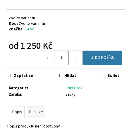
č
u
j
Zvolte variantu
e
Kód:
Zvolte variantu
m
Značka:
Geox
e
od
1 250 Kč
GEOX
Měrná
B453ZA
DO KOŠÍKU
cena:
02214
C8W1Z
1
Zeptat se
Hlídat
Sdílet
480
Kč
Kategorie
:
Letní Geox
Záruka
:
2 roky
Popis
Diskuze
Popis produktu není dostupný