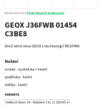
a
j
Průměrné
Neohodnoceno
Podrobnosti hodnocení
í
hodnocení
GEOX J36FWB 01454
produktu
t
je
?
C3BE8
0,0
z
5
hvězdiček.
Dívčí letní obuv GEOX s technologií RESPIRA
HLEDAT
Složení
:
svršek - syntetika + textil
D
podšívka - textil
o
p
stélka - textil
o
r
VARIANTA
u