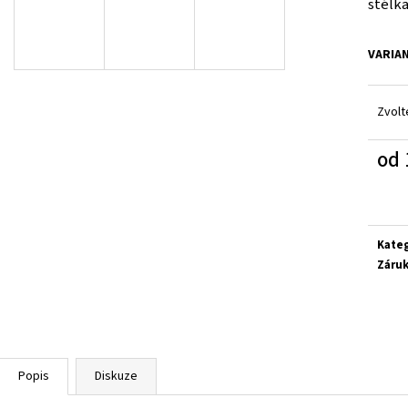
stélka
SUPERFIT 1-800283-8570
SUPERFIT 1-00027
660 Kč
660 Kč
VARIA
Zvolt
od
Měrn
cena:
Kate
Záru
Popis
Diskuze