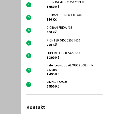
GEOX B454TD 01454 C3BE8
1 050 Kč
CICIBAN CHARLOTTE 496
860 Kč
CICIBAN FRIDA 433
800 Kč
RICHTER 9150 2295 7600
770 Kč
SUPERFIT 1-000547-5500
1 300 Kč
Peter Legwood AEQUOS DOLPHIN
azzurro
1 495 Kč
VIKING 3-55520-9
2 550 Kč
Kontakt