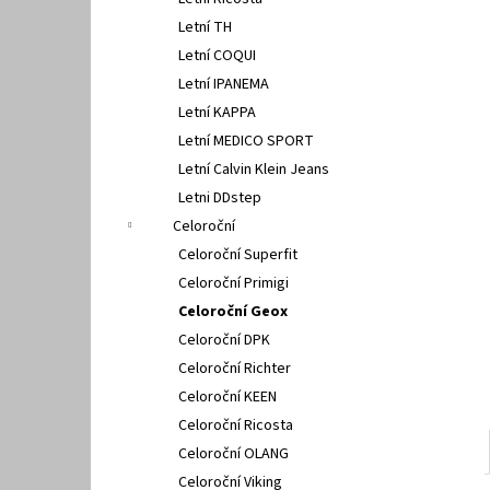
FISCHER 662311
l
Letní TH
670 Kč
Letní COQUI
Letní IPANEMA
Letní KAPPA
Letní MEDICO SPORT
Letní Calvin Klein Jeans
Letni DDstep
Celoroční
Celoroční Superfit
Celoroční Primigi
Celoroční Geox
Celoroční DPK
Celoroční Richter
Celoroční KEEN
Celoroční Ricosta
Celoroční OLANG
Celoroční Viking