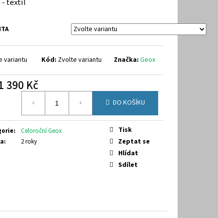
 - textil
9-7070
NTA
e variantu
Kód:
Zvolte variantu
Značka:
Geox
1 390 Kč
á
DO KOŠÍKU
Tisk
gorie
:
Celoroční Geox
Zeptat se
ka
:
2 roky
Hlídat
Sdílet