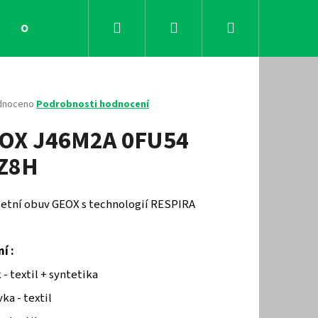
Hledat
Přihlášení
Nákupní
Obchodní podmínky
Kontakty
košík
né
dnoceno
Podrobnosti hodnocení
ení
OX J46M2A 0FU54
tu
Z8H
ček.
 letní obuv GEOX s technologií RESPIRA
í :
Následující
 - textil + syntetika
ka - textil