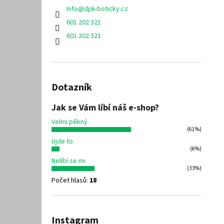
Info
@
dpk-boticky.cz
601 202 321
601 202 321
Dotazník
Jak se Vám líbí náš e-shop?
Velmi pěkný
(61%)
Ujde to
(6%)
Nelíbí se mi
(33%)
Počet hlasů:
18
Instagram