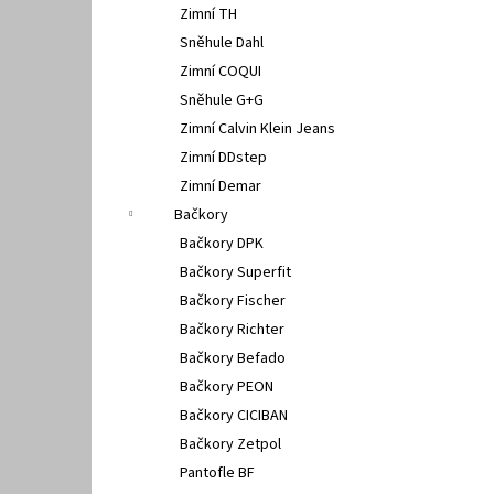
Zimní TH
Sněhule Dahl
Zimní COQUI
Sněhule G+G
Zimní Calvin Klein Jeans
Zimní DDstep
Zimní Demar
Bačkory
Bačkory DPK
Bačkory Superfit
Bačkory Fischer
Bačkory Richter
Bačkory Befado
Bačkory PEON
Bačkory CICIBAN
Bačkory Zetpol
Pantofle BF