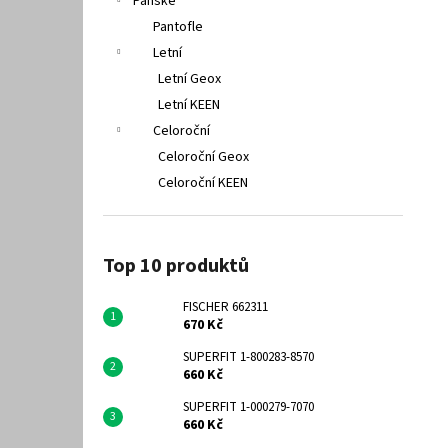
Pánské
Pantofle
Letní
Letní Geox
Letní KEEN
Celoroční
Celoroční Geox
Celoroční KEEN
Top 10 produktů
FISCHER 662311
670 Kč
SUPERFIT 1-800283-8570
660 Kč
SUPERFIT 1-000279-7070
660 Kč