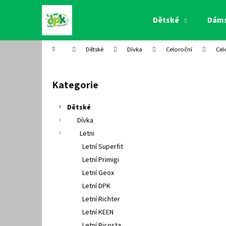
K
Přejít
na
o
Dětské
Dám
obsah
Zpět
Zpět
š
do
do
í
Domů
Dětské
Dívka
Celoroční
Cel
k
obchodu
obchodu
P
o
Kategorie
Přeskočit
s
kategorie
t
Dětské
r
Dívka
a
Letni
n
Letní Superfit
n
Letní Primigi
í
Letní Geox
p
Letní DPK
a
Letní Richter
n
Letní KEEN
e
Letní Ricosta