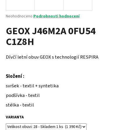
a
j
Průměrné
Neohodnoceno
Podrobnosti hodnocení
í
hodnocení
GEOX J46M2A 0FU54
produktu
t
je
?
C1Z8H
0,0
z
5
hvězdiček.
Dívčí letní obuv GEOX s technologií RESPIRA
HLEDAT
Složení :
svršek - textil + syntetika
D
podšívka - textil
o
p
stélka - textil
o
r
VARIANTA
u