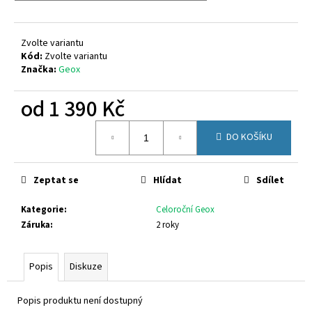
č
u
j
Zvolte variantu
e
Kód:
Zvolte variantu
m
Značka:
Geox
e
od
1 390 Kč
GEOX
Měrná
B453ZA
DO KOŠÍKU
cena:
02214
C8W1Z
1
Zeptat se
Hlídat
Sdílet
480
Kč
Kategorie
:
Celoroční Geox
Záruka
:
2 roky
Popis
Diskuze
Popis produktu není dostupný