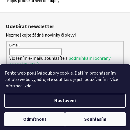
Popis produktu není dostupný
Z
á
Odebírat newsletter
p
Nezmeškejte žádné novinky či slevy!
a
t
E-mail
í
Vložením e-mailu souhlasíte s
podmínkami ochrany
osobních údajů
Tento web používá soubory cookie. Dalším procházením
PŘIHLÁSIT SE
tohoto webu vyjadřujete souhlas s jejich používáním.. Více
informací
zde
.
Nastavení
Vytvořil Shoptet
Copyright 2026
DPK - botičky
. Všechna práva vyhrazena.
Upravit
Odmítnout
Souhlasím
nastavení cookies