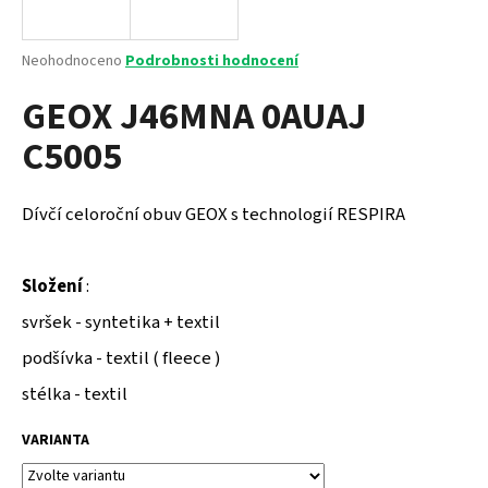
a
j
Průměrné
Neohodnoceno
Podrobnosti hodnocení
í
hodnocení
GEOX J46MNA 0AUAJ
produktu
t
je
?
C5005
0,0
z
5
hvězdiček.
Dívčí celoroční obuv GEOX s technologií RESPIRA
HLEDAT
Složení
:
svršek - syntetika + textil
D
podšívka - textil ( fleece )
o
p
stélka - textil
o
r
VARIANTA
u