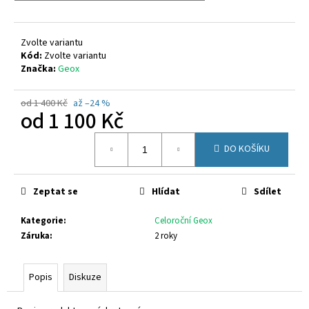
č
u
j
Zvolte variantu
e
Kód:
Zvolte variantu
m
Značka:
Geox
e
od 1 400 Kč
až –24 %
od
1 100 Kč
CICIBAN
ADAM
Měrná
440
DO KOŠÍKU
cena:
860
Kč
Zeptat se
Hlídat
Sdílet
Kategorie
:
Celoroční Geox
Záruka
:
2 roky
Popis
Diskuze