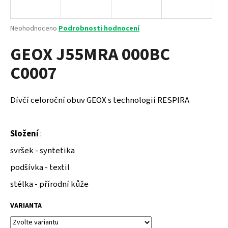
a
j
Průměrné
Neohodnoceno
Podrobnosti hodnocení
í
hodnocení
GEOX J55MRA 000BC
produktu
t
je
?
C0007
0,0
z
5
hvězdiček.
Dívčí celoroční obuv GEOX s technologií RESPIRA
HLEDAT
Složení
:
svršek - syntetika
D
podšívka - textil
o
p
stélka - přírodní kůže
o
r
VARIANTA
u