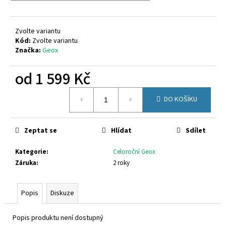
č
u
j
Zvolte variantu
e
Kód:
Zvolte variantu
m
Značka:
Geox
e
od
1 599 Kč
CICIBAN
Měrná
MIA
DO KOŠÍKU
cena:
496
860
Kč
Zeptat se
Hlídat
Sdílet
Kategorie
:
Celoroční Geox
Záruka
:
2 roky
Popis
Diskuze
Popis produktu není dostupný