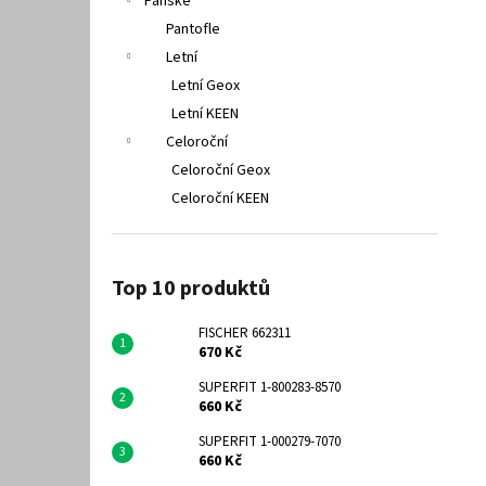
Pánské
Pantofle
Letní
Letní Geox
Letní KEEN
Celoroční
Celoroční Geox
Celoroční KEEN
Top 10 produktů
FISCHER 662311
670 Kč
SUPERFIT 1-800283-8570
660 Kč
SUPERFIT 1-000279-7070
660 Kč