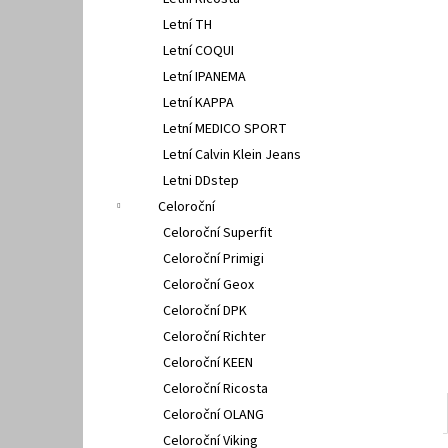
FISCHER 662311
l
Letní TH
670 Kč
Letní COQUI
Letní IPANEMA
Letní KAPPA
Letní MEDICO SPORT
Letní Calvin Klein Jeans
Letni DDstep
Celoroční
Celoroční Superfit
Celoroční Primigi
Celoroční Geox
Celoroční DPK
Celoroční Richter
Celoroční KEEN
Celoroční Ricosta
Celoroční OLANG
Celoroční Viking