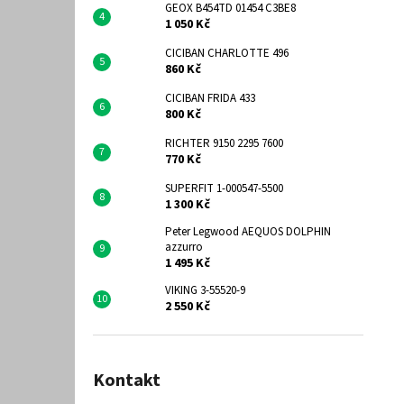
GEOX B454TD 01454 C3BE8
1 050 Kč
CICIBAN CHARLOTTE 496
860 Kč
CICIBAN FRIDA 433
800 Kč
RICHTER 9150 2295 7600
770 Kč
SUPERFIT 1-000547-5500
1 300 Kč
Peter Legwood AEQUOS DOLPHIN
azzurro
1 495 Kč
VIKING 3-55520-9
2 550 Kč
Kontakt