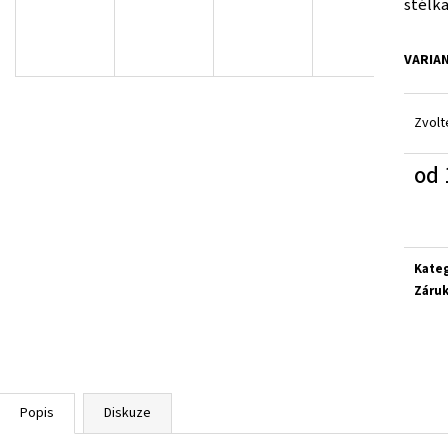
stélka
SUPERFIT 1-800283-8570
SUPERFIT 1-00027
660 Kč
660 Kč
VARIA
Zvolt
od
Měrn
cena:
Kate
Záru
Popis
Diskuze