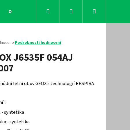
Hledat
Přihlášení
Nákupní
Obchodní podmínky
Kontakty
košík
né
dnoceno
Podrobnosti hodnocení
ení
OX J6535F 054AJ
tu
007
ček.
 módní letní obuv GEOX s technologií RESPIRA
í :
Následující
 - syntetika
ka - syntetika