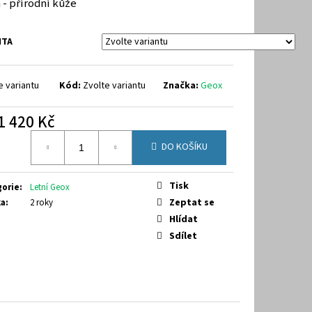
 - přírodní kůže
9-7070
NTA
e variantu
Kód:
Zvolte variantu
Značka:
Geox
1 420 Kč
á
DO KOŠÍKU
Tisk
gorie
:
Letní Geox
Zeptat se
ka
:
2 roky
Hlídat
Sdílet