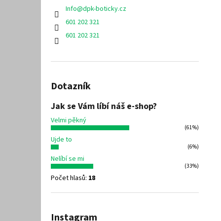
Info
@
dpk-boticky.cz
601 202 321
601 202 321
Dotazník
Jak se Vám líbí náš e-shop?
Velmi pěkný
(61%)
Ujde to
(6%)
Nelíbí se mi
(33%)
Počet hlasů:
18
Instagram