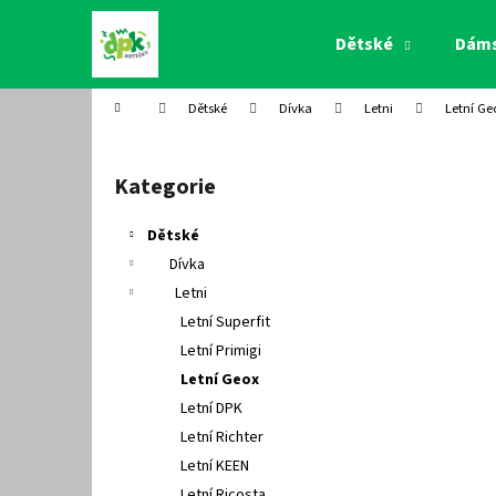
K
Přejít
na
o
Dětské
Dám
obsah
Zpět
Zpět
š
do
do
í
Domů
Dětské
Dívka
Letni
Letní Ge
k
obchodu
obchodu
P
o
Kategorie
Přeskočit
s
kategorie
t
Dětské
r
Dívka
a
Letni
n
Letní Superfit
n
Letní Primigi
í
Letní Geox
p
Letní DPK
a
Letní Richter
n
Letní KEEN
e
Letní Ricosta