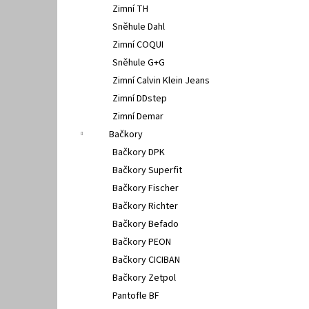
Zimní TH
Sněhule Dahl
Zimní COQUI
Sněhule G+G
Zimní Calvin Klein Jeans
Zimní DDstep
Zimní Demar
Bačkory
Bačkory DPK
Bačkory Superfit
Bačkory Fischer
Bačkory Richter
Bačkory Befado
Bačkory PEON
Bačkory CICIBAN
Bačkory Zetpol
Pantofle BF