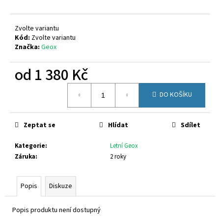
č
u
j
Zvolte variantu
e
Kód:
Zvolte variantu
m
Značka:
Geox
e
od
1 380 Kč
SUPERFIT
Měrná
1-
DO KOŠÍKU
cena:
609004-
5550
1
Zeptat se
Hlídat
Sdílet
580
Kč
Kategorie
:
Letní Geox
Záruka
:
2 roky
Popis
Diskuze
Popis produktu není dostupný