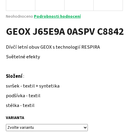
a
j
Průměrné
Neohodnoceno
Podrobnosti hodnocení
í
hodnocení
GEOX J65E9A 0ASPV C8842
produktu
t
je
?
0,0
z
Dívčí letní obuv GEOX s technologií RESPIRA
5
hvězdiček.
Světelné efekty
HLEDAT
Složení
:
svršek - textil + syntetika
D
podšívka - textil
o
stélka - textil
p
o
VARIANTA
r
u