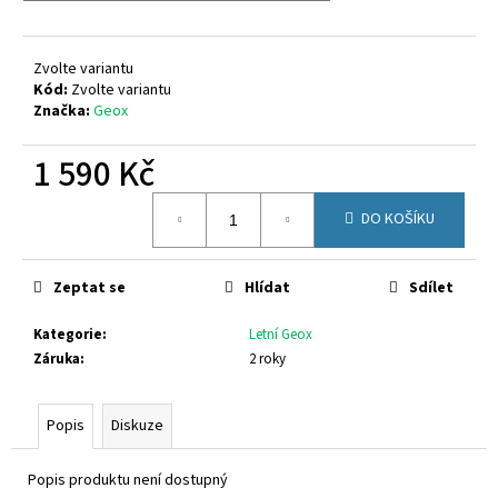
č
u
j
Zvolte variantu
e
Kód:
Zvolte variantu
m
Značka:
Geox
e
1 590 Kč
PETER
Měrná
LEGWOOD
DO KOŠÍKU
cena:
AEQUOS
DOLPHIN
BLU
SCURO
Zeptat se
Hlídat
Sdílet
1
495
Kategorie
:
Letní Geox
Kč
Záruka
:
2 roky
Popis
Diskuze
Popis produktu není dostupný