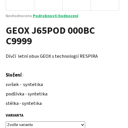
a
j
Průměrné
Neohodnoceno
Podrobnosti hodnocení
í
hodnocení
GEOX J65POD 000BC
produktu
t
je
?
C9999
0,0
z
5
hvězdiček.
Dívčí letní obuv GEOX s technologií RESPIRA
HLEDAT
Složení
:
svršek - syntetika
D
podšívka - syntetika
o
p
stélka - syntetika
o
r
VARIANTA
u