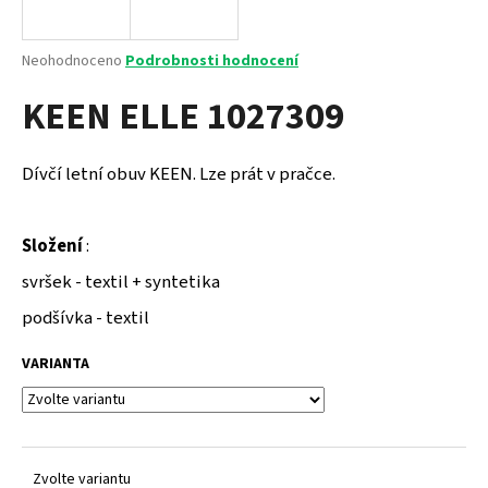
a
j
Průměrné
Neohodnoceno
Podrobnosti hodnocení
í
hodnocení
KEEN ELLE 1027309
produktu
t
je
?
0,0
z
Dívčí letní obuv KEEN. Lze prát v pračce.
5
hvězdiček.
Složení
:
HLEDAT
svršek - textil + syntetika
podšívka - textil
D
VARIANTA
o
p
o
r
u
Zvolte variantu