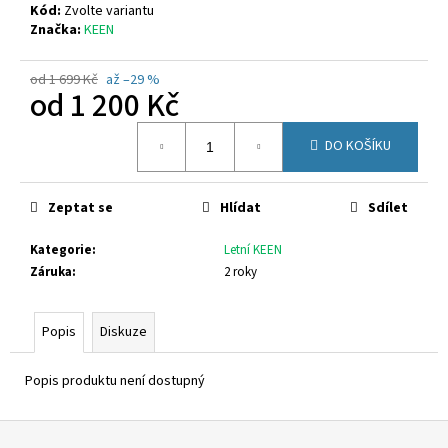
č
Kód:
Zvolte variantu
u
Značka:
KEEN
j
e
od 1 699 Kč
až –29 %
m
od
1 200 Kč
e
Měrná
DO KOŠÍKU
cena:
SUPERFIT
1-
000279-
Zeptat se
Hlídat
Sdílet
7070
660
Kategorie
:
Letní KEEN
Kč
Záruka
:
2 roky
Popis
Diskuze
Popis produktu není dostupný
Z