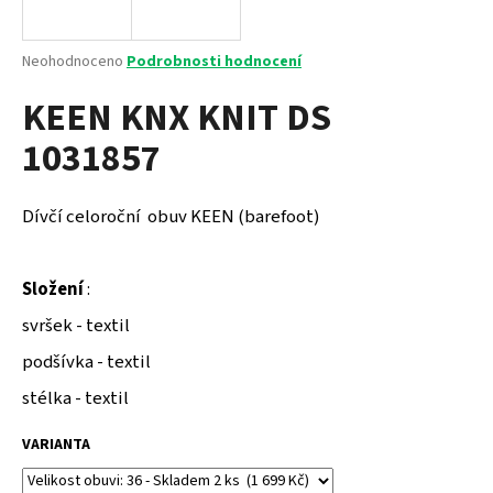
a
j
Průměrné
Neohodnoceno
Podrobnosti hodnocení
í
hodnocení
KEEN KNX KNIT DS
produktu
t
je
?
1031857
0,0
z
5
hvězdiček.
Dívčí celoroční obuv KEEN (barefoot)
HLEDAT
Složení
:
svršek - textil
D
podšívka - textil
o
p
stélka - textil
o
r
VARIANTA
u