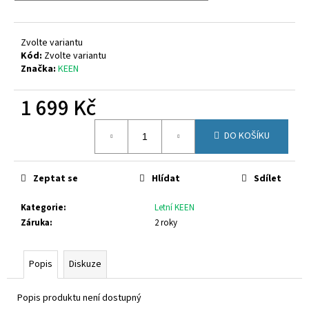
č
u
j
Zvolte variantu
e
Kód:
Zvolte variantu
m
Značka:
KEEN
e
1 699 Kč
PETER
Měrná
LEGWOOD
DO KOŠÍKU
cena:
AEQUOS
DOLPHIN
AZZURRO
Zeptat se
Hlídat
Sdílet
1
495
Kč
Kategorie
:
Letní KEEN
Záruka
:
2 roky
Popis
Diskuze
Popis produktu není dostupný