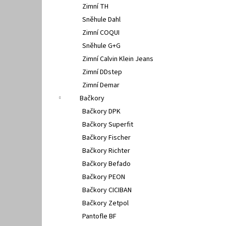
Zimní TH
Sněhule Dahl
Zimní COQUI
Sněhule G+G
Zimní Calvin Klein Jeans
Zimní DDstep
Zimní Demar
Bačkory
Bačkory DPK
Bačkory Superfit
Bačkory Fischer
Bačkory Richter
Bačkory Befado
Bačkory PEON
Bačkory CICIBAN
Bačkory Zetpol
Pantofle BF