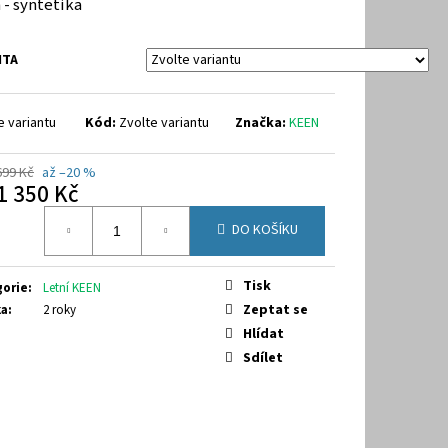
 - syntetika
9-7070
NTA
e variantu
Kód:
Zvolte variantu
Značka:
KEEN
699 Kč
až –20 %
1 350 Kč
á
DO KOŠÍKU
Tisk
gorie
:
Letní KEEN
Zeptat se
ka
:
2 roky
Hlídat
Sdílet