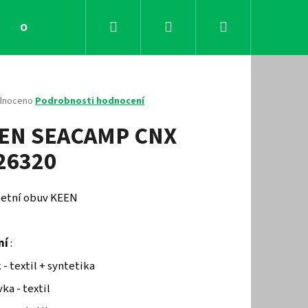
Hledat
Přihlášení
Nákupní
Obchodní podmínky
Kontakty
košík
né
dnoceno
Podrobnosti hodnocení
ení
EN SEACAMP CNX
tu
26320
ček.
 letní obuv KEEN
ní
:
Následující
 - textil + syntetika
ka - textil