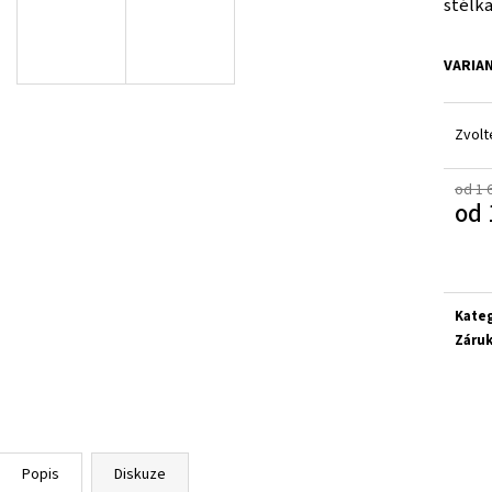
stélka
SUPERFIT 1-800283-8570
SUPERFIT 1-00027
660 Kč
660 Kč
VARIA
Zvolt
od 1 
od
Měrn
cena:
Kate
Záru
Popis
Diskuze