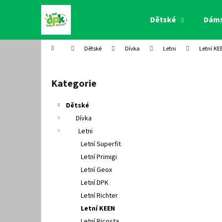
K
Přejít
na
o
Dětské
Dám
obsah
Zpět
Zpět
š
do
do
í
Domů
Dětské
Dívka
Letni
Letní KE
k
obchodu
obchodu
P
o
Kategorie
Přeskočit
s
kategorie
t
Dětské
r
Dívka
a
Letni
n
Letní Superfit
n
Letní Primigi
í
Letní Geox
p
Letní DPK
a
Letní Richter
n
Letní KEEN
e
Letní Ricosta