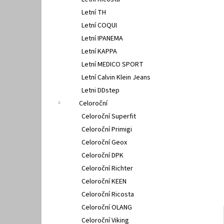
FISCHER 662311
l
Letní TH
670 Kč
Letní COQUI
Letní IPANEMA
Letní KAPPA
Letní MEDICO SPORT
Letní Calvin Klein Jeans
Letni DDstep
Celoroční
Celoroční Superfit
Celoroční Primigi
Celoroční Geox
Celoroční DPK
Celoroční Richter
Celoroční KEEN
Celoroční Ricosta
Celoroční OLANG
Celoroční Viking