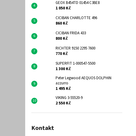
GEOX B454TD 01454 C3BE8
1 050 Kč
CICIBAN CHARLOTTE 496
860 Kč
CICIBAN FRIDA 433
800 Kč
RICHTER 9150 2295 7600
770 Kč
SUPERFIT 1-000547-5500
1 300 Kč
Peter Legwood AEQUOS DOLPHIN
azzurro
1 495 Kč
VIKING 3-55520-9
2 550 Kč
Kontakt