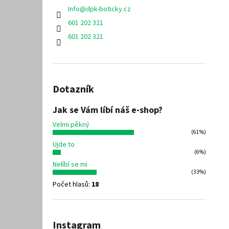
Info
@
dpk-boticky.cz
601 202 321
601 202 321
Dotazník
Jak se Vám líbí náš e-shop?
Velmi pěkný
(61%)
Ujde to
(6%)
Nelíbí se mi
(33%)
Počet hlasů:
18
Instagram