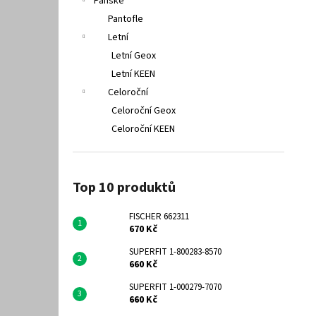
Pánské
Pantofle
Letní
Letní Geox
Letní KEEN
Celoroční
Celoroční Geox
Celoroční KEEN
Top 10 produktů
FISCHER 662311
670 Kč
SUPERFIT 1-800283-8570
660 Kč
SUPERFIT 1-000279-7070
660 Kč