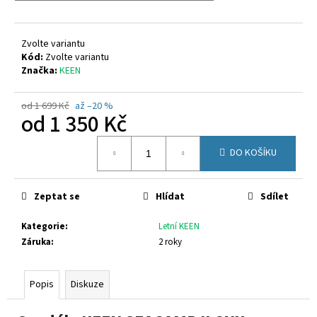
č
u
j
Zvolte variantu
e
Kód:
Zvolte variantu
m
Značka:
KEEN
e
od 1 699 Kč
až –20 %
od
1 350 Kč
RICOSTA
3501202/340
Měrná
1
DO KOŠÍKU
cena:
300
Kč
Původně:
Zeptat se
Hlídat
Sdílet
1
580
Kč
Kategorie
:
Letní KEEN
Záruka
:
2 roky
Popis
Diskuze