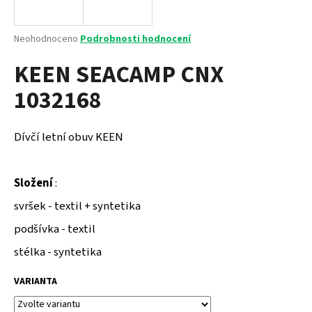
a
j
Průměrné
Neohodnoceno
Podrobnosti hodnocení
í
hodnocení
KEEN SEACAMP CNX
produktu
t
je
?
1032168
0,0
z
5
hvězdiček.
Dívčí letní obuv KEEN
HLEDAT
Složení
:
svršek - textil + syntetika
D
podšívka - textil
o
p
stélka - syntetika
o
r
VARIANTA
u