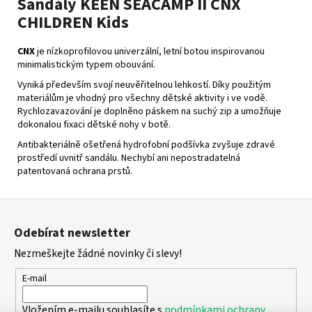
Sandály KEEN SEACAMP II CNX
CHILDREN Kids
CNX
je nízkoprofilovou univerzální, letní botou inspirovanou
minimalistickým typem obouvání.
Vyniká především svojí neuvěřitelnou lehkostí. Díky použitým
materiálům je vhodný pro všechny dětské aktivity i ve vodě.
Rychlozavazování je doplněno páskem na suchý zip a umožňuje
dokonalou fixaci dětské nohy v botě.
Antibakteriálně ošetřená hydrofobní podšívka zvyšuje zdravé
prostředí uvnitř sandálu. Nechybí ani nepostradatelná
patentovaná ochrana prstů.
Z
á
Odebírat newsletter
p
Nezmeškejte žádné novinky či slevy!
a
t
E-mail
í
Vložením e-mailu souhlasíte s
podmínkami ochrany