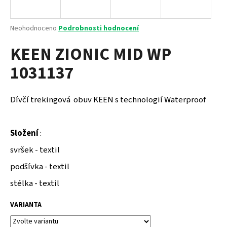
a
j
Průměrné
Neohodnoceno
Podrobnosti hodnocení
í
hodnocení
KEEN ZIONIC MID WP
produktu
t
je
?
1031137
0,0
z
5
hvězdiček.
Dívčí trekingová obuv KEEN s technologií Waterproof
HLEDAT
Složení
:
svršek - textil
D
podšívka - textil
o
p
stélka - textil
o
r
VARIANTA
u