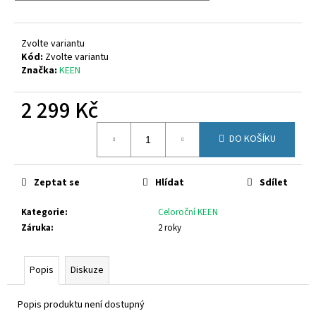
č
u
j
Zvolte variantu
e
Kód:
Zvolte variantu
m
Značka:
KEEN
e
2 299 Kč
PETER
Měrná
LEGWOOD
DO KOŠÍKU
cena:
AEQUOS
DOLPHIN
AZZURRO
Zeptat se
Hlídat
Sdílet
1
495
Kč
Kategorie
:
Celoroční KEEN
Záruka
:
2 roky
Popis
Diskuze
Popis produktu není dostupný