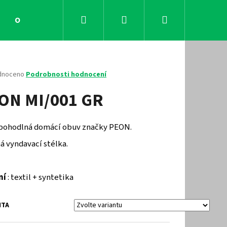
Hledat
Přihlášení
Nákupní
Obchodní podmínky
Kontakty
košík
né
dnoceno
Podrobnosti hodnocení
ení
ON MI/001 GR
tu
 pohodlná domácí obuv značky PEON.
ček.
á vyndavací stélka.
ní
: textil + syntetika
Následující
NTA