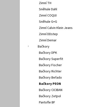
Zimní TH
Sněhule Dahl
Zimní COQUI
Sněhule G+G
Zimní Calvin Klein Jeans
Zimní DDstep
Zimní Demar
Bačkory
Bačkory DPK
Bačkory Superfit
Bačkory Fischer
Bačkory Richter
Bačkory Befado
Bačkory PEON
Bačkory CICIBAN
Bačkory Zetpol
Pantofle BF