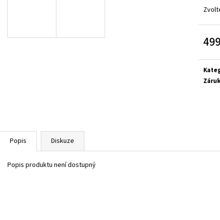
SUPERFIT 1-000279-0010
CICIBAN RAPTOR 4
Zvolt
710 Kč
830 Kč
499
Měrn
cena:
Kate
Záru
Popis
Diskuze
Popis produktu není dostupný