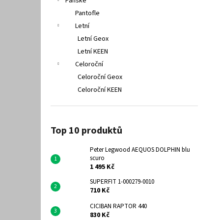
Pánské
Pantofle
Letní
Letní Geox
Letní KEEN
Celoroční
Celoroční Geox
Celoroční KEEN
Top 10 produktů
Peter Legwood AEQUOS DOLPHIN blu
scuro
1 495 Kč
SUPERFIT 1-000279-0010
710 Kč
CICIBAN RAPTOR 440
830 Kč