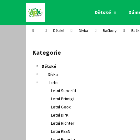
K
Přejít
na
o
Dětské
Dám
obsah
Zpět
Zpět
š
do
do
í
Domů
Dětské
Dívka
Bačkory
Bačk
k
obchodu
obchodu
P
o
Kategorie
Přeskočit
s
kategorie
t
Dětské
r
Dívka
a
Letni
n
Letní Superfit
n
Letní Primigi
í
Letní Geox
p
Letní DPK
a
Letní Richter
n
Letní KEEN
e
Letní Ricosta