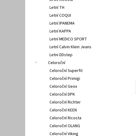
PETER LEGWOOD AEQUOS DOLPHIN BLU
l
SCURO
Letní TH
1 495 Kč
Letní COQUI
Letní IPANEMA
Letní KAPPA
Letní MEDICO SPORT
Letní Calvin Klein Jeans
Letni DDstep
Celoroční
Celoroční Superfit
Celoroční Primigi
Celoroční Geox
Celoroční DPK
Celoroční Richter
Celoroční KEEN
Celoroční Ricosta
Celoroční OLANG
Celoroční Viking