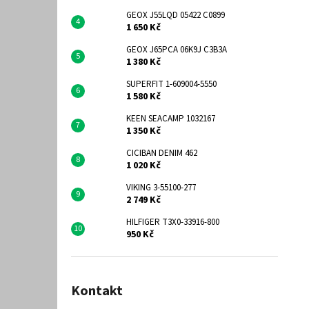
GEOX J55LQD 05422 C0899
1 650 Kč
GEOX J65PCA 06K9J C3B3A
1 380 Kč
SUPERFIT 1-609004-5550
1 580 Kč
KEEN SEACAMP 1032167
1 350 Kč
CICIBAN DENIM 462
1 020 Kč
VIKING 3-55100-277
2 749 Kč
HILFIGER T3X0-33916-800
950 Kč
Kontakt