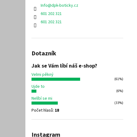
Info
@
dpk-boticky.cz
601 202 321
601 202 321
Dotazník
Jak se Vám líbí náš e-shop?
Velmi pěkný
(61%)
Ujde to
(6%)
Nelíbí se mi
(33%)
Počet hlasů:
18
Instagram