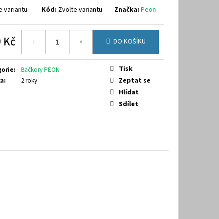
40
e variantu
Kód:
Zvolte variantu
Značka:
Peon
 Kč
DO KOŠÍKU
á
Tisk
gorie
:
Bačkory PEON
Zeptat se
ka
:
2 roky
Hlídat
Sdílet