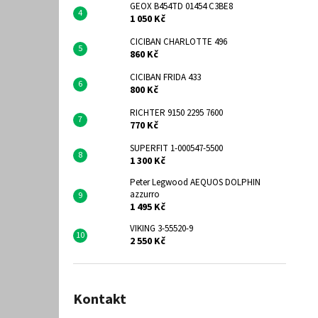
GEOX B454TD 01454 C3BE8
1 050 Kč
CICIBAN CHARLOTTE 496
860 Kč
CICIBAN FRIDA 433
800 Kč
RICHTER 9150 2295 7600
770 Kč
SUPERFIT 1-000547-5500
1 300 Kč
Peter Legwood AEQUOS DOLPHIN
azzurro
1 495 Kč
VIKING 3-55520-9
2 550 Kč
Kontakt