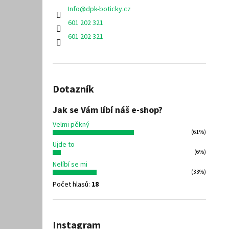
Info
@
dpk-boticky.cz
601 202 321
601 202 321
Dotazník
Jak se Vám líbí náš e-shop?
Velmi pěkný
(61%)
Ujde to
(6%)
Nelíbí se mi
(33%)
Počet hlasů:
18
Instagram