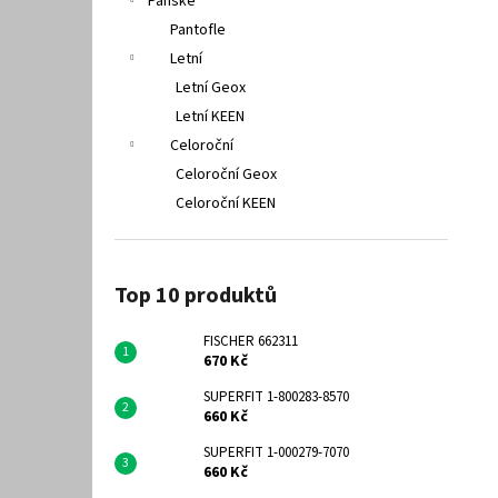
Pánské
Pantofle
Letní
Letní Geox
Letní KEEN
Celoroční
Celoroční Geox
Celoroční KEEN
Top 10 produktů
FISCHER 662311
670 Kč
SUPERFIT 1-800283-8570
660 Kč
SUPERFIT 1-000279-7070
660 Kč