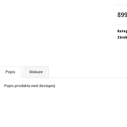
SUPERFIT 1-800283-8570
SUPERFIT 1-00027
660 Kč
660 Kč
899
Měrn
cena:
Kate
Záru
Popis
Diskuze
Popis produktu není dostupný