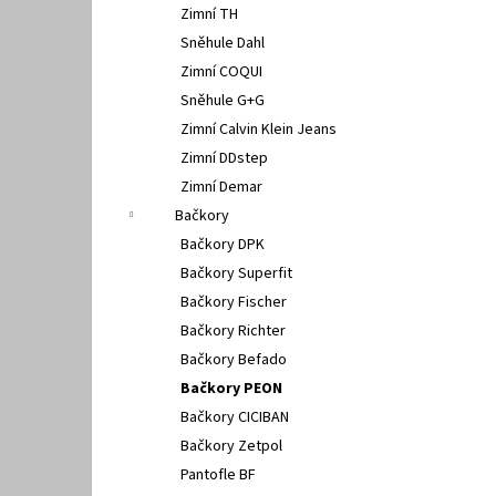
Zimní TH
Sněhule Dahl
Zimní COQUI
Sněhule G+G
Zimní Calvin Klein Jeans
Zimní DDstep
Zimní Demar
Bačkory
Bačkory DPK
Bačkory Superfit
Bačkory Fischer
Bačkory Richter
Bačkory Befado
Bačkory PEON
Bačkory CICIBAN
Bačkory Zetpol
Pantofle BF