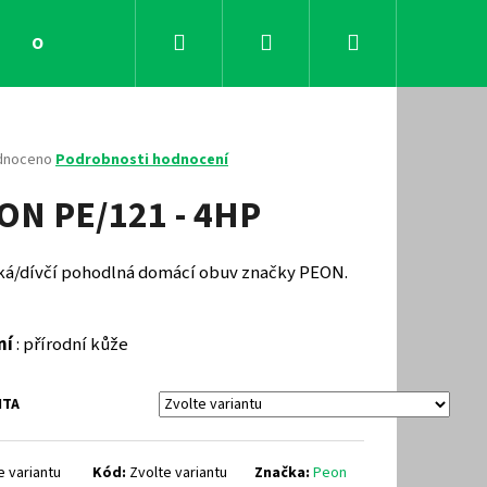
Hledat
Přihlášení
Nákupní
Obchodní podmínky
Kontakty
košík
né
dnoceno
Podrobnosti hodnocení
ení
ON PE/121 - 4HP
tu
á/dívčí pohodlná domácí obuv značky PEON.
ček.
ní
: přírodní kůže
NTA
Následující
e variantu
Kód:
Zvolte variantu
Značka:
Peon