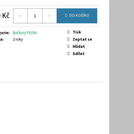
9-7070
 Kč
DO KOŠÍKU
á
Tisk
gorie
:
Bačkory PEON
Zeptat se
ka
:
2 roky
Hlídat
Sdílet