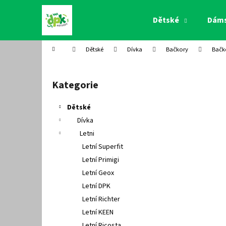
K
Přejít
na
o
Dětské
Dám
obsah
Zpět
Zpět
š
do
do
í
Domů
Dětské
Dívka
Bačkory
Bačk
k
obchodu
obchodu
P
o
Kategorie
Přeskočit
s
kategorie
t
Dětské
r
Dívka
a
Letni
n
Letní Superfit
n
Letní Primigi
í
Letní Geox
p
Letní DPK
a
Letní Richter
n
Letní KEEN
e
Letní Ricosta