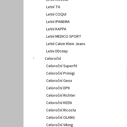
FISCHER 662311
l
Letní TH
670 Kč
Letní COQUI
Letní IPANEMA
Letní KAPPA
Letní MEDICO SPORT
Letní Calvin Klein Jeans
Letni DDstep
Celoroční
Celoroční Superfit
Celoroční Primigi
Celoroční Geox
Celoroční DPK
Celoroční Richter
Celoroční KEEN
Celoroční Ricosta
Celoroční OLANG
Celoroční Viking