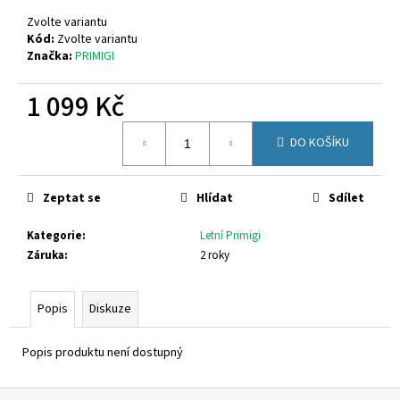
č
u
Zvolte variantu
j
Kód:
Zvolte variantu
Značka:
PRIMIGI
e
m
1 099 Kč
e
Měrná
DO KOŠÍKU
cena:
CICIBAN
CROSS
433
Zeptat se
Hlídat
Sdílet
800
Kč
Kategorie
:
Letní Primigi
Záruka
:
2 roky
Popis
Diskuze
Popis produktu není dostupný
Z