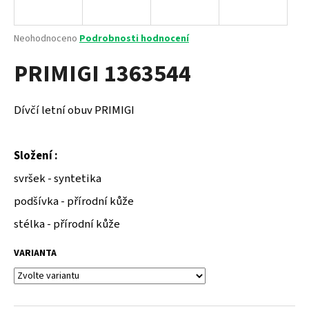
a
j
Průměrné
Neohodnoceno
Podrobnosti hodnocení
í
hodnocení
PRIMIGI 1363544
produktu
t
je
?
0,0
z
Dívčí letní obuv PRIMIGI
5
hvězdiček.
Složení :
HLEDAT
svršek - syntetika
podšívka - přírodní kůže
D
stélka - přírodní kůže
o
p
VARIANTA
o
r
u