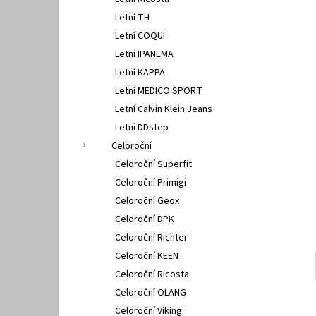
SUPERFIT 1-000279-7070
l
Letní TH
660 Kč
Letní COQUI
Letní IPANEMA
Letní KAPPA
Letní MEDICO SPORT
Letní Calvin Klein Jeans
Letni DDstep
Celoroční
Celoroční Superfit
Celoroční Primigi
Celoroční Geox
Celoroční DPK
Celoroční Richter
Celoroční KEEN
Celoroční Ricosta
Celoroční OLANG
Celoroční Viking