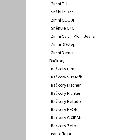
Zimní TH
Sněhule Dahl
Zimní COQUI
Sněhule G+G
Zimní Calvin Klein Jeans
Zimní DDstep
Zimní Demar
Bačkory
Bačkory DPK
Bačkory Superfit
Bačkory Fischer
Bačkory Richter
Bačkory Befado
Bačkory PEON
Bačkory CICIBAN
Bačkory Zetpol
Pantofle BF