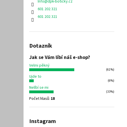
Info
@
dpk-boticky.cz
601 202 321
601 202 321
Dotazník
Jak se Vám líbí náš e-shop?
Velmi pěkný
(61%)
Ujde to
(6%)
Nelíbí se mi
(33%)
Počet hlasů:
18
Instagram