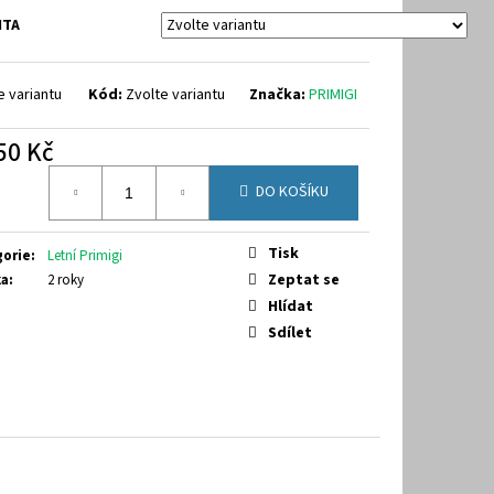
64
NTA
e variantu
Kód:
Zvolte variantu
Značka:
PRIMIGI
50 Kč
á
DO KOŠÍKU
Tisk
gorie
:
Letní Primigi
Zeptat se
ka
:
2 roky
Hlídat
Sdílet