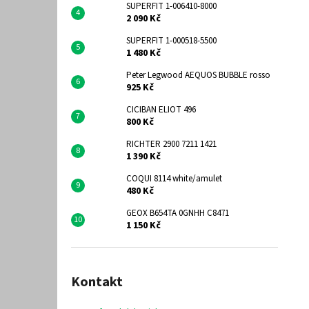
SUPERFIT 1-006410-8000
2 090 Kč
SUPERFIT 1-000518-5500
1 480 Kč
Peter Legwood AEQUOS BUBBLE rosso
925 Kč
CICIBAN ELIOT 496
800 Kč
RICHTER 2900 7211 1421
1 390 Kč
COQUI 8114 white/amulet
480 Kč
GEOX B654TA 0GNHH C8471
1 150 Kč
Kontakt