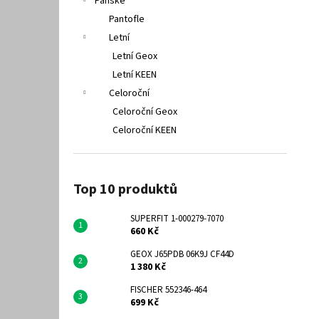
Pánské
Pantofle
Letní
Letní Geox
Letní KEEN
Celoroční
Celoroční Geox
Celoroční KEEN
Top 10 produktů
SUPERFIT 1-000279-7070
660 Kč
GEOX J65PDB 06K9J CF44D
1 380 Kč
FISCHER 552346-464
699 Kč