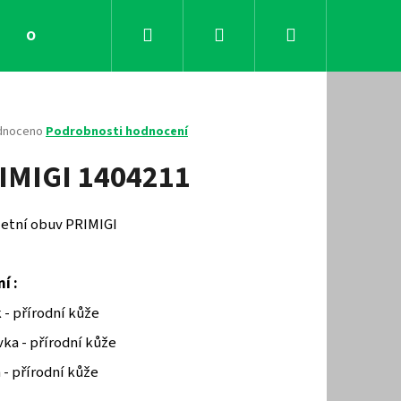
Hledat
Přihlášení
Nákupní
Obchodní podmínky
Kontakty
košík
né
dnoceno
Podrobnosti hodnocení
ení
IMIGI 1404211
tu
 letní obuv PRIMIGI
ček.
í :
 - přírodní kůže
ka - přírodní kůže
Následující
 - přírodní kůže