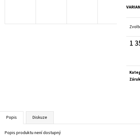
GEOX J65PDB 06K9J CF44D
FISCHER 552346-4
VARIA
1 380 Kč
699 Kč
Zvolt
1 3
Měrn
cena:
Kate
Záru
Popis
Diskuze
Popis produktu není dostupný