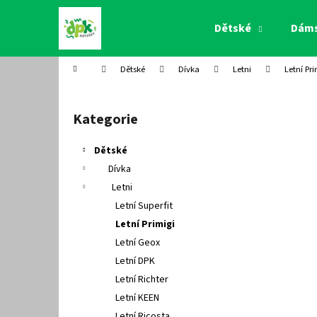
K
Přejít
na
o
Dětské
Dám
obsah
Zpět
Zpět
š
do
do
í
Domů
Dětské
Dívka
Letni
Letní Pri
k
obchodu
obchodu
P
o
Kategorie
Přeskočit
s
kategorie
t
Dětské
r
Dívka
a
Letni
n
Letní Superfit
n
Letní Primigi
í
Letní Geox
p
Letní DPK
a
Letní Richter
n
Letní KEEN
e
Letní Ricosta