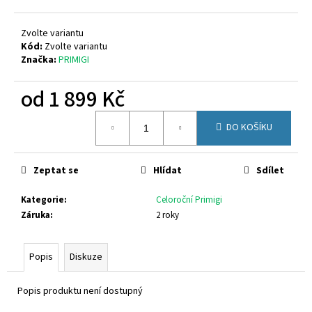
č
u
j
Zvolte variantu
e
Kód:
Zvolte variantu
Značka:
PRIMIGI
m
e
od
1 899 Kč
Měrná
GEOX
DO KOŠÍKU
cena:
J55LQD
05422
C0899
Zeptat se
Hlídat
Sdílet
1
650
Kč
Kategorie
:
Celoroční Primigi
Záruka
:
2 roky
Popis
Diskuze
Popis produktu není dostupný