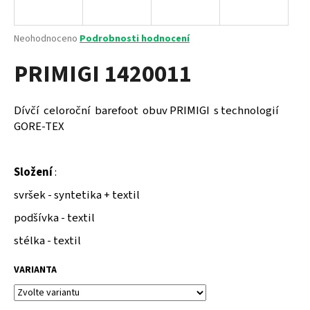
a
j
Průměrné
Neohodnoceno
Podrobnosti hodnocení
í
hodnocení
PRIMIGI 1420011
produktu
t
je
?
0,0
z
Dívčí celoroční barefoot obuv PRIMIGI s technologií
5
GORE-TEX
hvězdiček.
HLEDAT
Složení
:
svršek - syntetika + textil
podšívka - textil
D
o
stélka - textil
p
o
VARIANTA
r
u