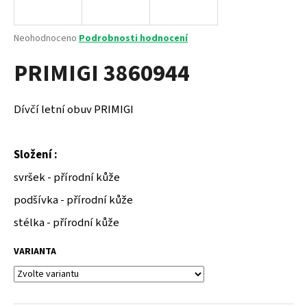
a
j
Průměrné
Neohodnoceno
Podrobnosti hodnocení
í
hodnocení
PRIMIGI 3860944
produktu
t
je
?
0,0
z
Dívčí letní obuv PRIMIGI
5
hvězdiček.
Složení :
HLEDAT
svršek - přírodní kůže
podšívka - přírodní kůže
D
stélka - přírodní kůže
o
p
VARIANTA
o
r
u