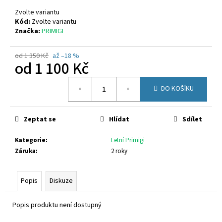
č
u
Zvolte variantu
j
Kód:
Zvolte variantu
Značka:
PRIMIGI
e
m
e
od 1 350 Kč
až –18 %
od
1 100 Kč
Měrná
RICHTER
DO KOŠÍKU
cena:
9150
2295
7600
Zeptat se
Hlídat
Sdílet
770
Kč
Kategorie
:
Letní Primigi
Záruka
:
2 roky
Popis
Diskuze
Popis produktu není dostupný