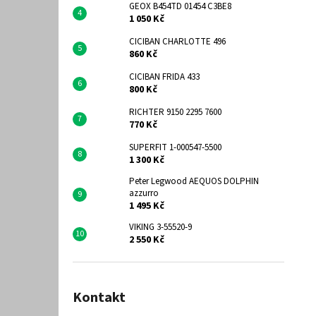
GEOX B454TD 01454 C3BE8
1 050 Kč
CICIBAN CHARLOTTE 496
860 Kč
CICIBAN FRIDA 433
800 Kč
RICHTER 9150 2295 7600
770 Kč
SUPERFIT 1-000547-5500
1 300 Kč
Peter Legwood AEQUOS DOLPHIN
azzurro
1 495 Kč
VIKING 3-55520-9
2 550 Kč
Kontakt