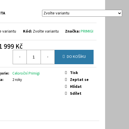
9-7070
NTA
e variantu
Kód:
Zvolte variantu
Značka:
PRIMIGI
1 999 Kč
á
DO KOŠÍKU
Tisk
gorie
:
Celoroční Primigi
Zeptat se
ka
:
2 roky
Hlídat
Sdílet