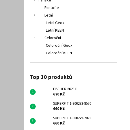
Pánské
Pantofle
Letní
Letní Geox
Letní KEEN
Celoroční
Celoroční Geox
Celoroční KEEN
Top 10 produktů
FISCHER 662311
670 Kč
SUPERFIT 1-800283-8570
660 Kč
SUPERFIT 1-000279-7070
660 Kč