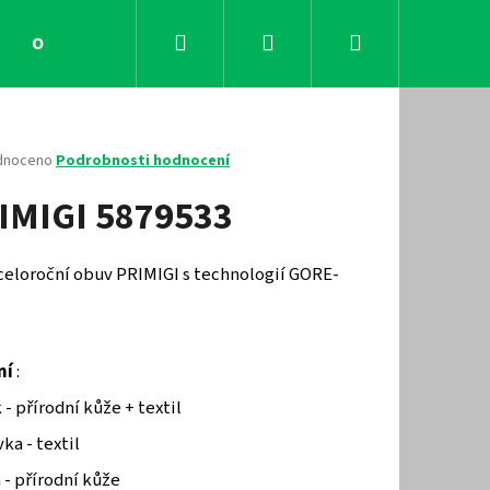
Hledat
Přihlášení
Nákupní
Obchodní podmínky
Kontakty
košík
né
dnoceno
Podrobnosti hodnocení
ení
IMIGI 5879533
tu
 celoroční obuv PRIMIGI s technologií GORE-
ček.
ní
:
 - přírodní kůže + textil
Následující
ka - textil
 - přírodní kůže