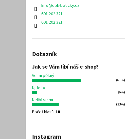
Info
@
dpk-boticky.cz
601 202 321
601 202 321
Dotazník
Jak se Vám líbí náš e-shop?
Velmi pěkný
(61%)
Ujde to
(6%)
Nelíbí se mi
(33%)
Počet hlasů:
18
Instagram