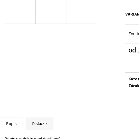
SUPERFIT 1-800283-8570
SUPERFIT 1-00027
660 Kč
660 Kč
VARIA
Zvolt
od
Měrn
cena:
Kate
Záru
Popis
Diskuze
Popis produktu není dostupný