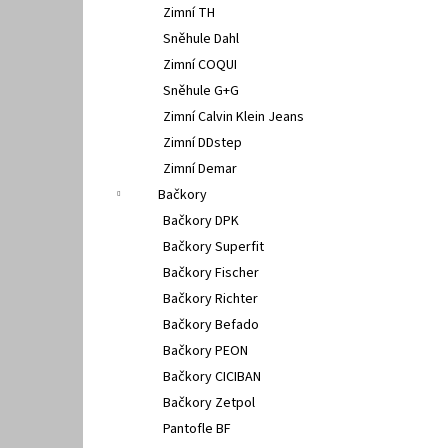
Zimní TH
Sněhule Dahl
Zimní COQUI
Sněhule G+G
Zimní Calvin Klein Jeans
Zimní DDstep
Zimní Demar
Bačkory
Bačkory DPK
Bačkory Superfit
Bačkory Fischer
Bačkory Richter
Bačkory Befado
Bačkory PEON
Bačkory CICIBAN
Bačkory Zetpol
Pantofle BF