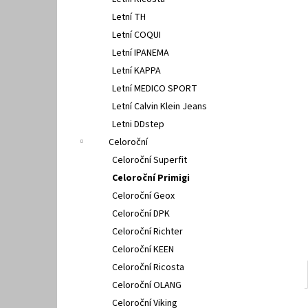
FISCHER 662311
l
Letní TH
670 Kč
Letní COQUI
Letní IPANEMA
Letní KAPPA
Letní MEDICO SPORT
Letní Calvin Klein Jeans
Letni DDstep
Celoroční
Celoroční Superfit
Celoroční Primigi
Celoroční Geox
Celoroční DPK
Celoroční Richter
Celoroční KEEN
Celoroční Ricosta
Celoroční OLANG
Celoroční Viking