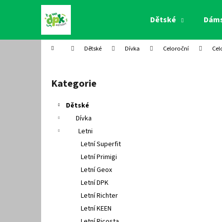
K
Přejít
na
o
Dětské
Dám
obsah
Zpět
Zpět
š
do
do
í
Domů
Dětské
Dívka
Celoroční
Cel
k
obchodu
obchodu
P
o
Kategorie
Přeskočit
s
kategorie
t
Dětské
r
Dívka
a
Letni
n
Letní Superfit
n
Letní Primigi
í
Letní Geox
p
Letní DPK
a
Letní Richter
n
Letní KEEN
e
Letní Ricosta