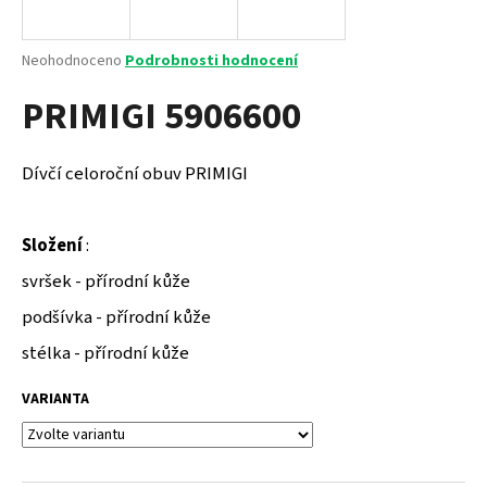
a
j
Průměrné
Neohodnoceno
Podrobnosti hodnocení
í
hodnocení
PRIMIGI 5906600
produktu
t
je
?
0,0
z
Dívčí celoroční obuv PRIMIGI
5
hvězdiček.
Složení
:
HLEDAT
svršek - přírodní kůže
podšívka - přírodní kůže
D
stélka - přírodní kůže
o
p
VARIANTA
o
r
u