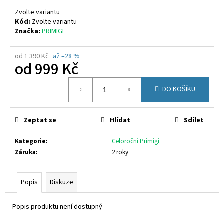
č
u
Zvolte variantu
j
Kód:
Zvolte variantu
Značka:
PRIMIGI
e
m
e
od 1 390 Kč
až –28 %
od
999 Kč
Měrná
PETER
DO KOŠÍKU
cena:
LEGWOOD
AEQUOS
DOLPHIN
BLU
Zeptat se
Hlídat
Sdílet
SCURO
1
Kategorie
:
Celoroční Primigi
495
Záruka
:
2 roky
Kč
Popis
Diskuze
Popis produktu není dostupný