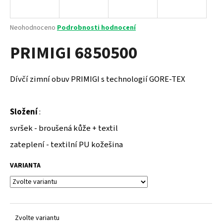
a
j
Průměrné
Neohodnoceno
Podrobnosti hodnocení
í
hodnocení
PRIMIGI 6850500
produktu
t
je
?
0,0
z
Dívčí zimní obuv PRIMIGI s technologií GORE-TEX
5
hvězdiček.
Složení
:
HLEDAT
svršek - broušená kůže + textil
zateplení - textilní PU kožešina
D
VARIANTA
o
p
o
r
u
Zvolte variantu