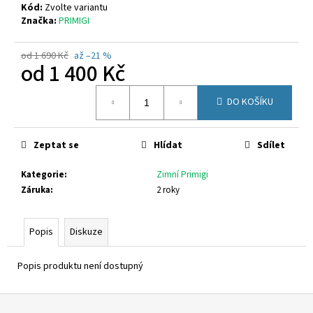
č
Kód:
Zvolte variantu
u
Značka:
PRIMIGI
j
e
od 1 690 Kč
až –21 %
m
od
1 400 Kč
e
Měrná
DO KOŠÍKU
cena:
GEOX
U15BYA
0005Z
Zeptat se
Hlídat
Sdílet
C4086
2
Kategorie
:
Zimní Primigi
500
Záruka
:
2 roky
Kč
Popis
Diskuze
Popis produktu není dostupný
Z