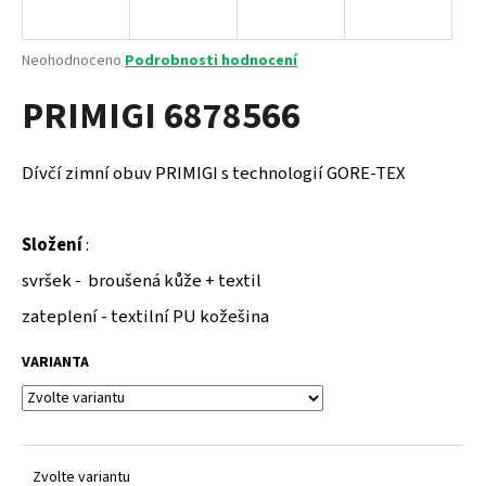
a
j
Průměrné
Neohodnoceno
Podrobnosti hodnocení
í
hodnocení
PRIMIGI 6878566
produktu
t
je
?
0,0
z
Dívčí zimní obuv PRIMIGI s technologií GORE-TEX
5
hvězdiček.
Složení
:
HLEDAT
svršek - broušená kůže + textil
zateplení - textilní PU kožešina
D
VARIANTA
o
p
o
r
u
Zvolte variantu