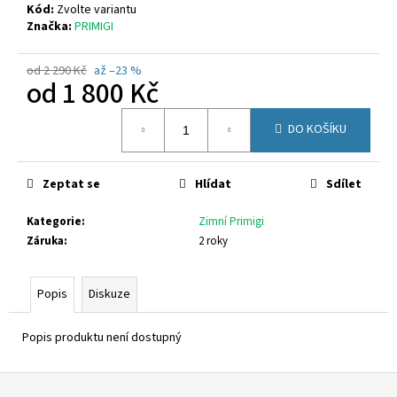
č
Kód:
Zvolte variantu
u
Značka:
PRIMIGI
j
e
od 2 290 Kč
až –23 %
m
od
1 800 Kč
e
Měrná
DO KOŠÍKU
cena:
GEOX
J65PCA
06K9J
Zeptat se
Hlídat
Sdílet
C3B3A
1
Kategorie
:
Zimní Primigi
380
Záruka
:
2 roky
Kč
Popis
Diskuze
Popis produktu není dostupný
Z