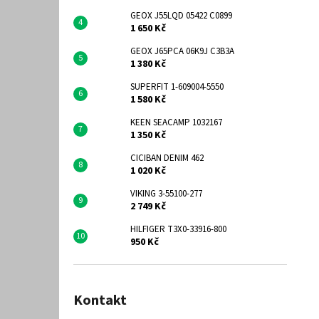
GEOX J55LQD 05422 C0899
1 650 Kč
GEOX J65PCA 06K9J C3B3A
1 380 Kč
SUPERFIT 1-609004-5550
1 580 Kč
KEEN SEACAMP 1032167
1 350 Kč
CICIBAN DENIM 462
1 020 Kč
VIKING 3-55100-277
2 749 Kč
HILFIGER T3X0-33916-800
950 Kč
Kontakt