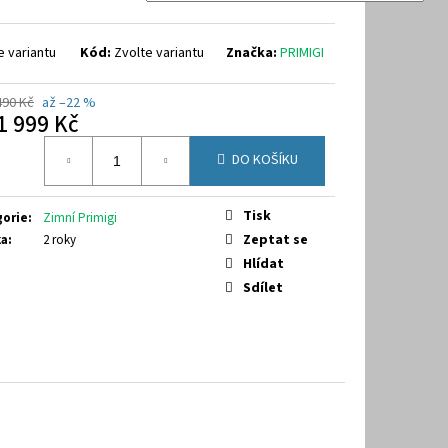
40
e variantu
Kód:
Zvolte variantu
Značka:
PRIMIGI
490 Kč
až –22 %
1 999 Kč
á
DO KOŠÍKU
Tisk
gorie
:
Zimní Primigi
Zeptat se
ka
:
2 roky
Hlídat
Sdílet