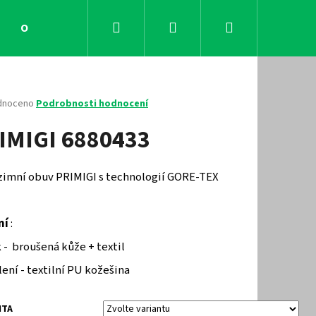
Hledat
Přihlášení
Nákupní
Obchodní podmínky
Kontakty
košík
né
dnoceno
Podrobnosti hodnocení
ení
IMIGI 6880433
tu
 zimní obuv PRIMIGI s technologií GORE-TEX
ček.
ní
:
 - broušená kůže + textil
ení - textilní PU kožešina
Následující
NTA