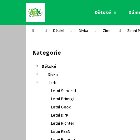
K
Přejít
na
o
Dětské
Dám
obsah
Zpět
Zpět
š
do
do
í
Domů
Dětské
Dívka
Zimní
Zimní P
k
obchodu
obchodu
P
o
Kategorie
Přeskočit
s
kategorie
t
Dětské
r
Dívka
a
Letni
n
Letní Superfit
n
Letní Primigi
í
Letní Geox
p
Letní DPK
a
Letní Richter
n
Letní KEEN
e
Letní Ricosta