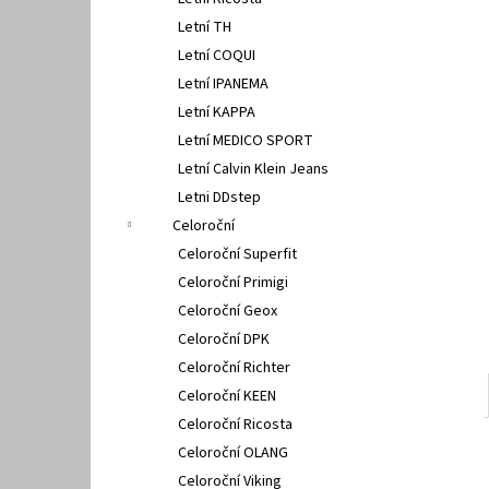
PETER LEGWOOD AEQUOS DOLPHIN BLU
l
SCURO
Letní TH
1 495 Kč
Letní COQUI
Letní IPANEMA
Letní KAPPA
Letní MEDICO SPORT
Letní Calvin Klein Jeans
Letni DDstep
Celoroční
Celoroční Superfit
Celoroční Primigi
Celoroční Geox
Celoroční DPK
Celoroční Richter
Celoroční KEEN
Celoroční Ricosta
Celoroční OLANG
Celoroční Viking