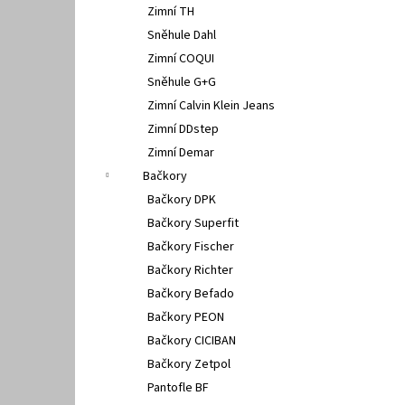
Zimní TH
Sněhule Dahl
Zimní COQUI
Sněhule G+G
Zimní Calvin Klein Jeans
Zimní DDstep
Zimní Demar
Bačkory
Bačkory DPK
Bačkory Superfit
Bačkory Fischer
Bačkory Richter
Bačkory Befado
Bačkory PEON
Bačkory CICIBAN
Bačkory Zetpol
Pantofle BF