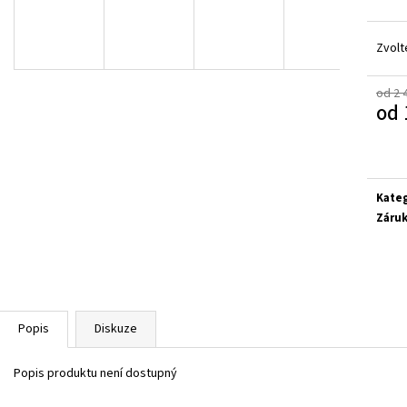
SUPERFIT 1-000279-0010
CICIBAN RAPTOR 4
710 Kč
830 Kč
Zvolt
od 2 
od
Měrn
cena:
Kate
Záru
Popis
Diskuze
Popis produktu není dostupný