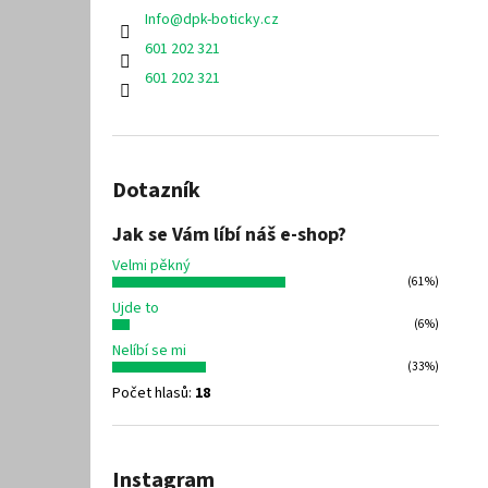
Info
@
dpk-boticky.cz
601 202 321
601 202 321
Dotazník
Jak se Vám líbí náš e-shop?
Velmi pěkný
(61%)
Ujde to
(6%)
Nelíbí se mi
(33%)
Počet hlasů:
18
Instagram