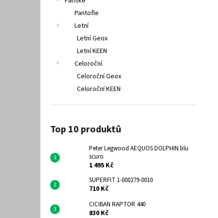
Pánské
Pantofle
Letní
Letní Geox
Letní KEEN
Celoroční
Celoroční Geox
Celoroční KEEN
Top 10 produktů
Peter Legwood AEQUOS DOLPHIN blu
scuro
1 495 Kč
SUPERFIT 1-000279-0010
710 Kč
CICIBAN RAPTOR 440
830 Kč