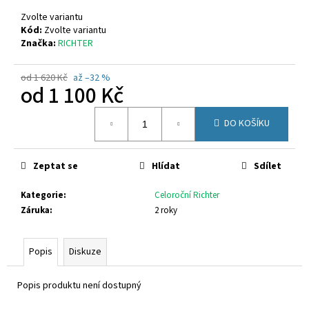
č
u
Zvolte variantu
j
Kód:
Zvolte variantu
Značka:
RICHTER
e
m
e
od 1 620 Kč
až –32 %
od
1 100 Kč
Měrná
FUSKI
DO KOŠÍKU
cena:
BOMA
AVENAR
ČERNÁ
Zeptat se
Hlídat
Sdílet
75
Kč
Kategorie
:
Celoroční Richter
Záruka
:
2 roky
Popis
Diskuze
Popis produktu není dostupný