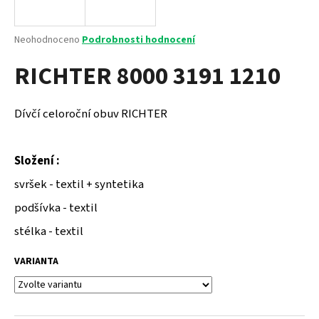
a
j
Průměrné
Neohodnoceno
Podrobnosti hodnocení
í
hodnocení
RICHTER 8000 3191 1210
produktu
t
je
?
0,0
z
Dívčí celoroční obuv RICHTER
5
hvězdiček.
Složení :
HLEDAT
svršek - textil + syntetika
podšívka - textil
D
stélka - textil
o
p
VARIANTA
o
r
u