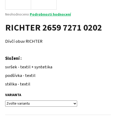
a
j
Průměrné
Neohodnoceno
Podrobnosti hodnocení
í
hodnocení
RICHTER 2659 7271 0202
produktu
t
je
?
0,0
z
Dívčí obuv RICHTER
5
hvězdiček.
Složení :
HLEDAT
svršek - textil + syntetika
podšívka - textil
D
stélka - textil
o
p
VARIANTA
o
r
u