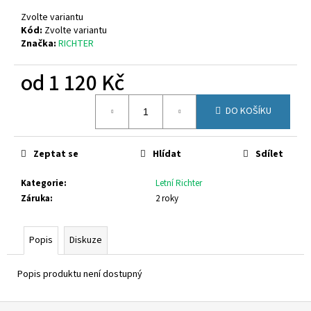
č
u
Zvolte variantu
j
Kód:
Zvolte variantu
Značka:
RICHTER
e
m
od
1 120 Kč
e
Měrná
DO KOŠÍKU
cena:
FISCHER
552346-
464
Zeptat se
Hlídat
Sdílet
699
Kč
Kategorie
:
Letní Richter
Záruka
:
2 roky
Popis
Diskuze
Popis produktu není dostupný
Z